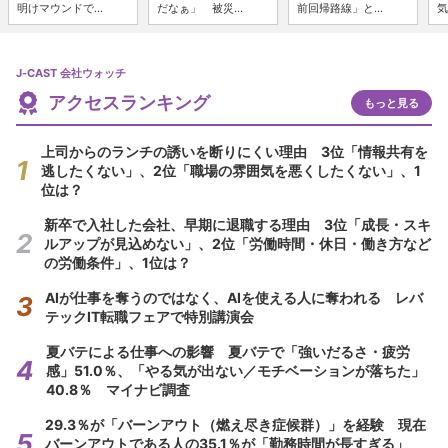
明けマウンドで...
だなぁ」 被災...
前回帰路線」と...
気
J-CAST 会社ウォッチ
アクセスランキング
もっと見る
上司からのランチの誘いを断りにくい理由 3位「情報共有を
逃したくない」、2位「職場の雰囲気を悪くしたくない」、1
位は？
新卒で入社した会社、早期に退職する理由 3位「成長・スキ
ルアップが見込めない」、2位「労働時間・休日・働き方など
の労働条件」、1位は？
AIが仕事を奪うのではなく、AIを使える人に奪われる レバ
テックIT転職フェアで特別講演会
夏バテによる仕事への影響 夏バテで「強いだるさ・疲労
感」51.0％、「やる気が出ない／モチベーションが落ちた」
40.8％ マイナビ調査
29.3％が「バーンアウト（燃え尽き症候群）」を経験 現在
バーンアウトである人の35.1％が「勤務時間が長すぎる」