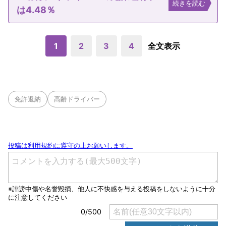
続きを読む
は4.48％
1
2
3
4
全文表示
免許返納
高齢ドライバー