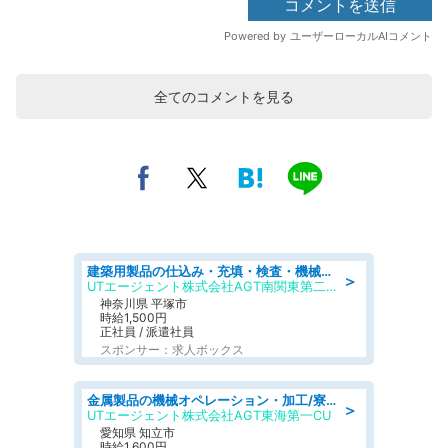
全てのコメントを見る
建築用製品の仕込み・充填・検査・機械操作/寮完備/日払い/工場・製造
＞
UTエージェント株式会社AGT南関東第二CU
神奈川県 平塚市
時給1,500円
正社員 / 派遣社員
スポンサー：求人ボックス
金属製品の機械オペレーション・加工/寮完備/日払い/工場・製造
＞
UTエージェント株式会社AGT東海第一CU
愛知県 知立市
時給1,600円