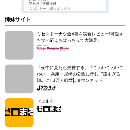
正社員 / 派遣社員
スポンサー：求人ボックス
姉妹サイト
ミセスドーナツ全4種を実食レビュー!可愛さ
も食べ応えもばっちりで大満足。
「夜中に見たら失神する」「こわいこわいこ
わい」 兵庫・尼崎の公園に佇む〝謎すぎる
顔〟に1.3万人戦慄|Jタウンネット
ゼロまる