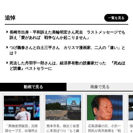
追悼
一覧を見る
長崎市出身・平和訴えた美輪明宏さん死去 ラストメッセージでも
訴え「愛があれば 戦争なんか起こりません」
つげ義春さんと白土三平さん カリスマ漫画家、二人の「違い」と
は？
死去した丹羽宇一郎さんは、経済界有数の読書家だった 『死ぬほ
ど読書』ベストセラーに
動画で見る
画像で見る
「異物使用疑惑」元韓
熊本市長、相次ぐ余震
広島原爆の日、小沢一
張
国セーブ王、出場停止
に本音ぽつり「もう嫌
郎氏が高市政権を「戦
ォ