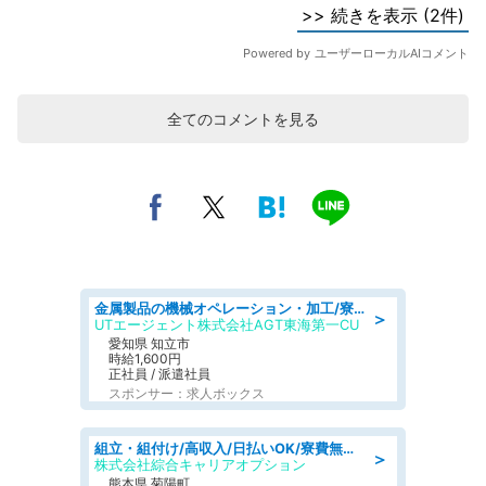
全てのコメントを見る
金属製品の機械オペレーション・加工/寮完備/日払い/工場・製造
＞
UTエージェント株式会社AGT東海第一CU
愛知県 知立市
時給1,600円
正社員 / 派遣社員
スポンサー：求人ボックス
組立・組付け/高収入/日払いOK/寮費無料/交替制/20・30・40代活躍中
＞
株式会社綜合キャリアオプション
熊本県 菊陽町