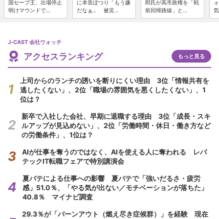
国セーブ王、出場停止
に本音ぽつり「もう嫌
郎氏が高市政権を「戦
ォ
明けマウンドで...
だなぁ」 被災...
前回帰路線」と...
気
J-CAST 会社ウォッチ
アクセスランキング
もっと見る
上司からのランチの誘いを断りにくい理由 3位「情報共有を
逃したくない」、2位「職場の雰囲気を悪くしたくない」、1
位は？
新卒で入社した会社、早期に退職する理由 3位「成長・スキ
ルアップが見込めない」、2位「労働時間・休日・働き方など
の労働条件」、1位は？
AIが仕事を奪うのではなく、AIを使える人に奪われる レバ
テックIT転職フェアで特別講演会
夏バテによる仕事への影響 夏バテで「強いだるさ・疲労
感」51.0％、「やる気が出ない／モチベーションが落ちた」
40.8％ マイナビ調査
29.3％が「バーンアウト（燃え尽き症候群）」を経験 現在