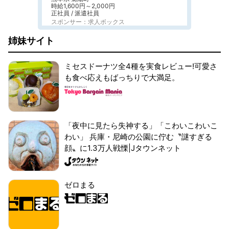
時給1,600円～2,000円
正社員 / 派遣社員
スポンサー：求人ボックス
姉妹サイト
ミセスドーナツ全4種を実食レビュー!可愛さ
も食べ応えもばっちりで大満足。
「夜中に見たら失神する」「こわいこわいこ
わい」 兵庫・尼崎の公園に佇む〝謎すぎる
顔〟に1.3万人戦慄|Jタウンネット
ゼロまる