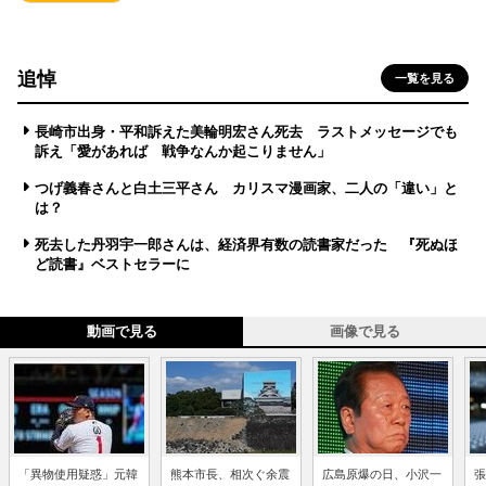
追悼
一覧を見る
長崎市出身・平和訴えた美輪明宏さん死去 ラストメッセージでも
訴え「愛があれば 戦争なんか起こりません」
つげ義春さんと白土三平さん カリスマ漫画家、二人の「違い」と
は？
死去した丹羽宇一郎さんは、経済界有数の読書家だった 『死ぬほ
ど読書』ベストセラーに
動画で見る
画像で見る
「異物使用疑惑」元韓
熊本市長、相次ぐ余震
広島原爆の日、小沢一
張