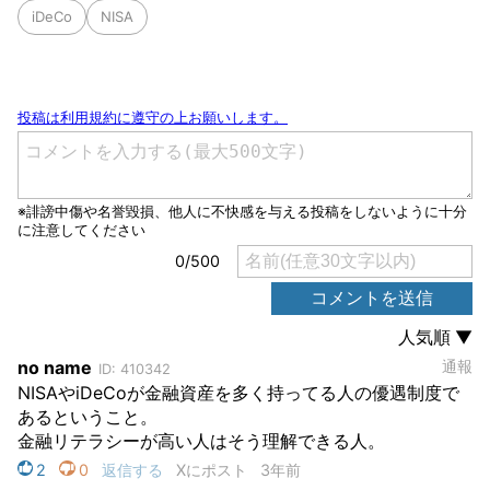
iDeCo
NISA