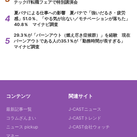
テックIT転職フェアで特別講演会
夏バテによる仕事への影響 夏バテで「強いだるさ・疲労
感」51.0％、「やる気が出ない／モチベーションが落ちた」
40.8％ マイナビ調査
29.3％が「バーンアウト（燃え尽き症候群）」を経験 現在
バーンアウトである人の35.1％が「勤務時間が長すぎる」
マイナビ調査
コンテンツ
関連サイト
最新記事一覧
J-CASTニュース
コラムざんまい
J-CASTトレンド
ニュース pickup
J-CAST会社ウォッチ
マネー