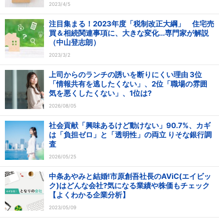
2023/4/5
注目集まる！2023年度「税制改正大綱」 住宅売
買＆相続関連事項に、大きな変化...専門家が解説
（中山登志朗）
2023/3/2
上司からのランチの誘いを断りにくい理由 3位
「情報共有を逃したくない」、2位「職場の雰囲
気を悪くしたくない」、1位は?
2026/08/05
社会貢献「興味あるけど動けない」90.7%、カギ
は「負担ゼロ」と「透明性」の両立 りそな銀行調
査
2026/05/25
中条あやみと結婚!市原創吾社長のAViC(エイビッ
ク)はどんな会社?気になる業績や株価もチェック
【よくわかる企業分析】
2023/05/09