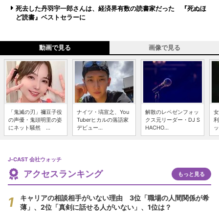
死去した丹羽宇一郎さんは、経済界有数の読書家だった 『死ぬほ
ど読書』ベストセラーに
動画で見る
画像で見る
「鬼滅の刃」禰豆子役
ナイツ・塙宣之、You
解散のレペゼンフォッ
女
の声優・鬼頭明里の姿
Tuberヒカルの落語家
クス元リーダー・DJ S
利
にネット騒然 ...
デビュー...
HACHO...
ッ
J-CAST 会社ウォッチ
アクセスランキング
もっと見る
キャリアの相談相手がいない理由 3位「職場の人間関係が希
薄」、2位「真剣に話せる人がいない」、1位は？