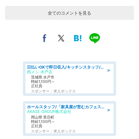
全てのコメントを見る
日払いOKで即日収入/キッチンスタッフ/「原付免許必須」デリバリー業務など、自己成長可能な幅広い仕事に挑戦!髪型自由&ピアス・ネイルOK/茨城県/水戸市
＞
肉メシ 水戸店
茨城県 水戸市
時給1,100円～
正社員
スポンサー：求人ボックス
ホールスタッフ/「家具屋が営むカフェスタッフ!」週2日～OK!嬉しいまかない付き/岡山県/浅口郡里庄町
＞
AKASE GROUP株式会社
岡山県 里庄町
時給1,100円～
正社員
スポンサー：求人ボックス