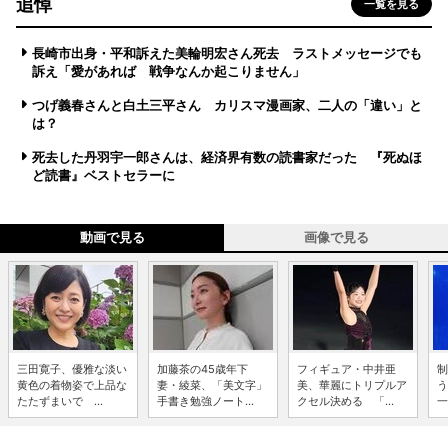
追悼
一覧を見る
長崎市出身・平和訴えた美輪明宏さん死去 ラストメッセージでも
訴え「愛があれば 戦争なんか起こりません」
つげ義春さんと白土三平さん カリスマ漫画家、二人の「違い」と
は？
死去した丹羽宇一郎さんは、経済界有数の読書家だった 『死ぬほ
ど読書』ベストセラーに
動画で見る
画像で見る
三田寛子、優雅な淡い
加藤茶の45歳年下
フィギュア・中井亜
制
黄色の着物姿で上品な
妻・綾菜、「美文字」
美、華麗にトリプルア
う
たたずまいで ...
手書き勉強ノート...
クセル決める 「...
一