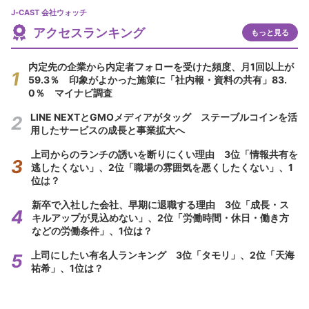
J-CAST 会社ウォッチ
アクセスランキング
もっと見る
内定先の企業から内定者フォローを受けた頻度、月1回以上が
59.3％ 印象がよかった施策に「社内報・資料の共有」83.
0％ マイナビ調査
LINE NEXTとGMOメディアがタッグ ステーブルコインを活
用したサービスの成長と事業拡大へ
上司からのランチの誘いを断りにくい理由 3位「情報共有を
逃したくない」、2位「職場の雰囲気を悪くしたくない」、1
位は？
新卒で入社した会社、早期に退職する理由 3位「成長・ス
キルアップが見込めない」、2位「労働時間・休日・働き方
などの労働条件」、1位は？
上司にしたい有名人ランキング 3位「タモリ」、2位「天海
祐希」、1位は？