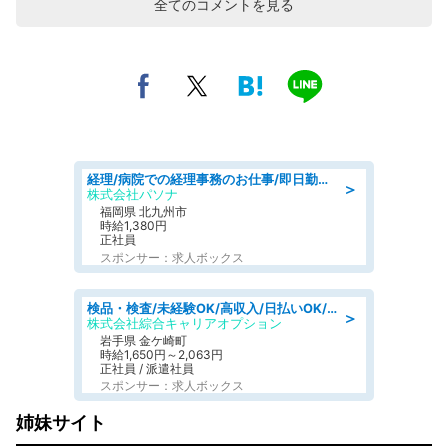
全てのコメントを見る
経理/病院での経理事務のお仕事/即日勤務可/車通勤可/経理/一般事務
＞
株式会社パソナ
福岡県 北九州市
時給1,380円
正社員
スポンサー：求人ボックス
検品・検査/未経験OK/高収入/日払いOK/交替制/20・30・40代活躍中
＞
株式会社綜合キャリアオプション
岩手県 金ケ崎町
時給1,650円～2,063円
正社員 / 派遣社員
スポンサー：求人ボックス
姉妹サイト