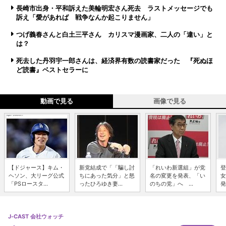
長崎市出身・平和訴えた美輪明宏さん死去 ラストメッセージでも
訴え「愛があれば 戦争なんか起こりません」
つげ義春さんと白土三平さん カリスマ漫画家、二人の「違い」と
は？
死去した丹羽宇一郎さんは、経済界有数の読書家だった 『死ぬほ
ど読書』ベストセラーに
動画で見る
画像で見る
【ドジャース】キム・
新党結成で「「騙し討
「れいわ新選組」が党
登
ヘソン、大リーグ公式
ちにあった気分」と怒
名の変更を発表、「い
女
「PSロースタ...
ったひろゆき妻...
のちの党」へ ...
発
J-CAST 会社ウォッチ