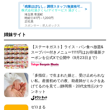
「残業ほぼなし」調理スタッフ/無資格可/正職員/日勤のみ/デイサービス/社会保障完備
＞
株式会社湯ざくら/デイサービス 湯ざくらケアリゾート
埼玉県 寄居町
時給1,141円～1,200円
正社員
スポンサー：求人ボックス
姉妹サイト
【ステーキガスト】ライス・パン食べ放題&
スープバー付きメニュー1111円はお得!最新ク
ーポンを公式Xで公開中《9月23日まで》
「多指症」で生まれた娘と、受け止められな
い私。産後初めての夜、助産師がミルクをあ
げてるのを見て...(静岡県・20代女性)|Jタウ
ンネット
ゼロまる