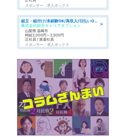
スポンサー：求人ボックス
組立・組付け/未経験OK/高収入/日払いOK/寮費無料/日勤
＞
株式会社綜合キャリアオプション
山梨県 韮崎市
時給2,000円～2,500円
正社員 / 派遣社員
スポンサー：求人ボックス