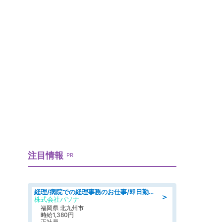
注目情報
PR
経理/病院での経理事務のお仕事/即日勤務可/車通勤可/経理/一般事務
＞
株式会社パソナ
福岡県 北九州市
時給1,380円
正社員