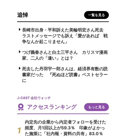
追悼
一覧を見る
長崎市出身・平和訴えた美輪明宏さん死去
ラストメッセージでも訴え「愛があれば 戦
争なんか起こりません」
つげ義春さんと白土三平さん カリスマ漫画
家、二人の「違い」とは？
死去した丹羽宇一郎さんは、経済界有数の読
書家だった 『死ぬほど読書』ベストセラー
に
J-CAST 会社ウォッチ
アクセスランキング
もっと見る
内定先の企業から内定者フォローを受けた
頻度、月1回以上が59.3％ 印象がよかっ
た施策に「社内報・資料の共有」83.0％