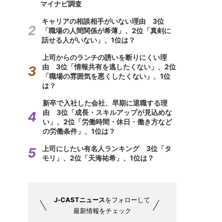
マイナビ調査
キャリアの相談相手がいない理由 3位
「職場の人間関係が希薄」、2位「真剣に
話せる人がいない」、1位は？
上司からのランチの誘いを断りにくい理
由 3位「情報共有を逃したくない」、2位
「職場の雰囲気を悪くしたくない」、1位
は？
新卒で入社した会社、早期に退職する理
由 3位「成長・スキルアップが見込めな
い」、2位「労働時間・休日・働き方など
の労働条件」、1位は？
上司にしたい有名人ランキング 3位「タ
モリ」、2位「天海祐希」、1位は？
J-CASTニュース
をフォローして
最新情報をチェック