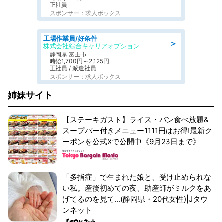
正社員
スポンサー：求人ボックス
工場作業員/好条件
＞
株式会社綜合キャリアオプション
静岡県 富士市
時給1,700円～2,125円
正社員 / 派遣社員
スポンサー：求人ボックス
姉妹サイト
【ステーキガスト】ライス・パン食べ放題&
スープバー付きメニュー1111円はお得!最新ク
ーポンを公式Xで公開中《9月23日まで》
「多指症」で生まれた娘と、受け止められな
い私。産後初めての夜、助産師がミルクをあ
げてるのを見て...(静岡県・20代女性)|Jタウ
ンネット