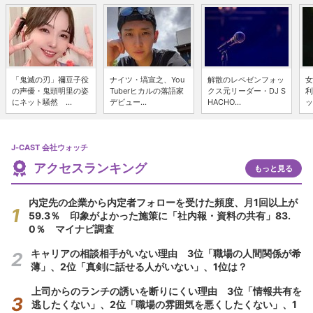
「鬼滅の刃」禰豆子役
ナイツ・塙宣之、You
解散のレペゼンフォッ
女
の声優・鬼頭明里の姿
Tuberヒカルの落語家
クス元リーダー・DJ S
利
にネット騒然 ...
デビュー...
HACHO...
ッ
J-CAST 会社ウォッチ
アクセスランキング
もっと見る
内定先の企業から内定者フォローを受けた頻度、月1回以上が
59.3％ 印象がよかった施策に「社内報・資料の共有」83.
0％ マイナビ調査
キャリアの相談相手がいない理由 3位「職場の人間関係が希
薄」、2位「真剣に話せる人がいない」、1位は？
上司からのランチの誘いを断りにくい理由 3位「情報共有を
逃したくない」、2位「職場の雰囲気を悪くしたくない」、1