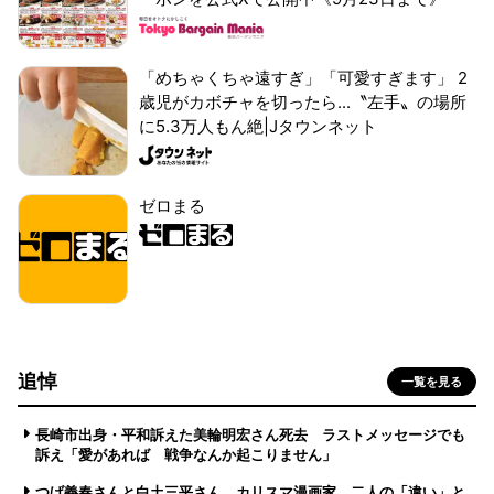
「めちゃくちゃ遠すぎ」「可愛すぎます」 2
歳児がカボチャを切ったら...〝左手〟の場所
に5.3万人もん絶|Jタウンネット
ゼロまる
追悼
一覧を見る
長崎市出身・平和訴えた美輪明宏さん死去 ラストメッセージでも
訴え「愛があれば 戦争なんか起こりません」
つげ義春さんと白土三平さん カリスマ漫画家、二人の「違い」と