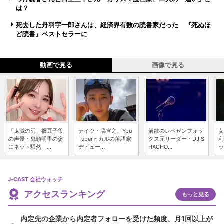
は？
死去した丹羽宇一郎さんは、経済界有数の読書家だった 『死ぬほ
ど読書』ベストセラーに
動画で見る
画像で見る
「鬼滅の刃」禰豆子役
ナイツ・塙宣之、You
解散のレペゼンフォッ
女
の声優・鬼頭明里の姿
Tuberヒカルの落語家
クス元リーダー・DJ S
利
にネット騒然 ...
デビュー...
HACHO...
ッ
J-CAST 会社ウォッチ
アクセスランキング
もっと見る
内定先の企業から内定者フォローを受けた頻度、月1回以上が