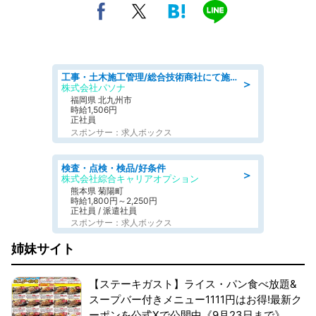
工事・土木施工管理/総合技術商社にて施工管理のお仕事/即日勤務可/車通勤可/工事・土木施工管理/生産・品質管理
＞
株式会社パソナ
福岡県 北九州市
時給1,506円
正社員
スポンサー：求人ボックス
検査・点検・検品/好条件
＞
株式会社綜合キャリアオプション
熊本県 菊陽町
時給1,800円～2,250円
正社員 / 派遣社員
スポンサー：求人ボックス
姉妹サイト
【ステーキガスト】ライス・パン食べ放題&
スープバー付きメニュー1111円はお得!最新ク
ーポンを公式Xで公開中《9月23日まで》