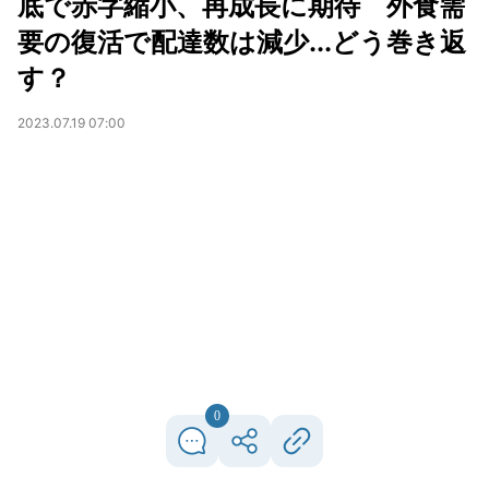
底で赤字縮小、再成長に期待 外食需
要の復活で配達数は減少...どう巻き返
す？
2023.07.19 07:00
0