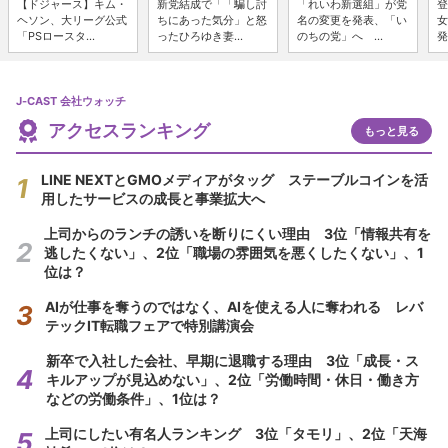
【ドジャース】キム・
新党結成で「「騙し討
「れいわ新選組」が党
登
ヘソン、大リーグ公式
ちにあった気分」と怒
名の変更を発表、「い
女
「PSロースタ...
ったひろゆき妻...
のちの党」へ ...
発
J-CAST 会社ウォッチ
アクセスランキング
もっと見る
LINE NEXTとGMOメディアがタッグ ステーブルコインを活
用したサービスの成長と事業拡大へ
上司からのランチの誘いを断りにくい理由 3位「情報共有を
逃したくない」、2位「職場の雰囲気を悪くしたくない」、1
位は？
AIが仕事を奪うのではなく、AIを使える人に奪われる レバ
テックIT転職フェアで特別講演会
新卒で入社した会社、早期に退職する理由 3位「成長・ス
キルアップが見込めない」、2位「労働時間・休日・働き方
などの労働条件」、1位は？
上司にしたい有名人ランキング 3位「タモリ」、2位「天海