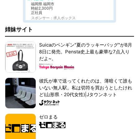
福岡県 福岡市
時給2,300円
正社員
スポンサー：求人ボックス
姉妹サイト
Suicaのペンギン"夏のラッキーバッグ"が8月
8日に発売。Pensta史上最も豪華な7点入り
だよ~。
彼氏が車で送ってくれたのは、薄暗くて誰も
いない無人駅。私は切符を買おうとしたけれ
ど(山形県・20代女性)|Jタウンネット
ゼロまる