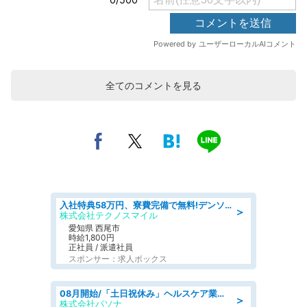
全てのコメントを見る
入社特典58万円、寮費完備で無料!デンソーで働こう!自動車工場で小型部品の検査業務 denso aichi
＞
株式会社テクノスマイル
愛知県 西尾市
時給1,800円
正社員 / 派遣社員
スポンサー：求人ボックス
08月開始/「土日祝休み」ヘルスケア業界の産業保健師/高時給/未経験OK/要資格:保健師、正看護師
＞
株式会社パソナ