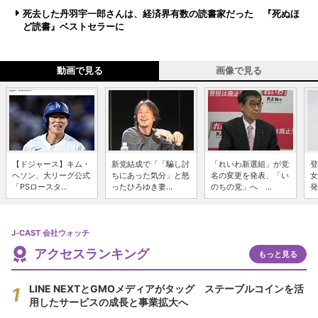
死去した丹羽宇一郎さんは、経済界有数の読書家だった 『死ぬほ
ど読書』ベストセラーに
動画で見る
画像で見る
【ドジャース】キム・
新党結成で「「騙し討
「れいわ新選組」が党
登
ヘソン、大リーグ公式
ちにあった気分」と怒
名の変更を発表、「い
女
「PSロースタ...
ったひろゆき妻...
のちの党」へ ...
発
J-CAST 会社ウォッチ
アクセスランキング
もっと見る
LINE NEXTとGMOメディアがタッグ ステーブルコインを活
用したサービスの成長と事業拡大へ