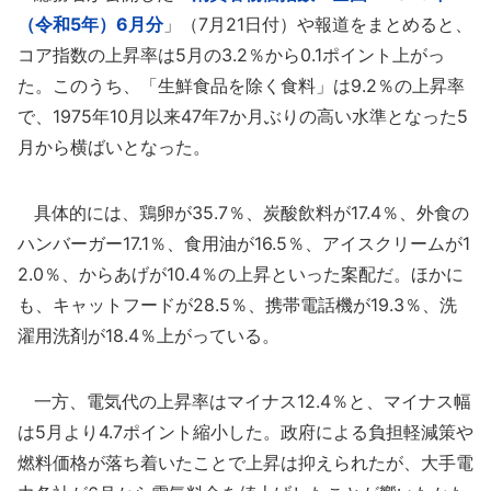
（令和5年）6月分
」（7月21日付）や報道をまとめると、
コア指数の上昇率は5月の3.2％から0.1ポイント上がっ
た。このうち、「生鮮食品を除く食料」は9.2％の上昇率
で、1975年10月以来47年7か月ぶりの高い水準となった5
月から横ばいとなった。
具体的には、鶏卵が35.7％、炭酸飲料が17.4％、外食の
ハンバーガー17.1％、食用油が16.5％、アイスクリームが1
2.0％、からあげが10.4％の上昇といった案配だ。ほかに
も、キャットフードが28.5％、携帯電話機が19.3％、洗
濯用洗剤が18.4％上がっている。
一方、電気代の上昇率はマイナス12.4％と、マイナス幅
は5月より4.7ポイント縮小した。政府による負担軽減策や
燃料価格が落ち着いたことで上昇は抑えられたが、大手電