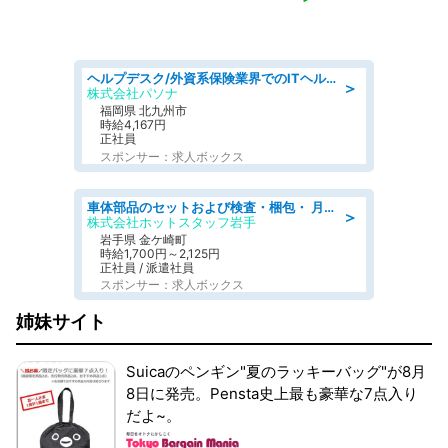
ヘルプデスク/外資系保険業界でのITヘルプデスク業務/駅近/即日勤務可/ヘルプデスク
＞
株式会社パソナ
福岡県 北九州市
時給4,167円
正社員
スポンサー：求人ボックス
車体部品のセットおよび検査・梱包・ 月収32万可!自動車部品の組付け・検査 家賃補助あり 長期安定/日払いOK
＞
株式会社ホットスタッフ岩手
岩手県 金ケ崎町
時給1,700円～2,125円
正社員 / 派遣社員
スポンサー：求人ボックス
姉妹サイト
Suicaのペンギン"夏のラッキーバッグ"が8月
8日に発売。Pensta史上最も豪華な7点入り
だよ~。