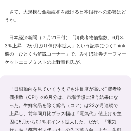
さて、大規模な金融緩和を続ける日本銀行への影響はど
うか。
日本経済新聞（７月21日付）「消費者物価指数、6月3.
3％上昇 2か月ぶり伸び率拡大」という記事につくThink
欄の「ひとくち解説コーナー」で、みずほ証券チーフマー
ケットエコノミストの上野泰也氏が、
「日銀動向を見ていくうえでも注目度が高い消費者物
価指数（CPI）の6月分は、市場予想に沿う結果にな
った。生鮮食品を除く総合（コア）は22か月連続で
上昇し、前年同月比プラス幅は『電気代』値上げを主
因に5月から0.1％ポイント拡大した。だが、『電気
代』や『都市ガス代』はこの先下落方向。また、生鮮