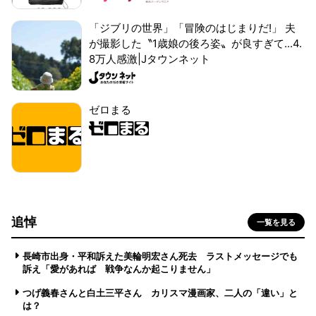
「ジブリの世界」「冒険のはじまりだ!」 夫
が撮影した〝1歳娘の後ろ姿〟が良すぎて...4.
8万人感激|Jタウンネット
ゼロまる
追悼
一覧を見る
長崎市出身・平和訴えた美輪明宏さん死去 ラストメッセージでも
訴え「愛があれば 戦争なんか起こりません」
つげ義春さんと白土三平さん カリスマ漫画家、二人の「違い」と
は？