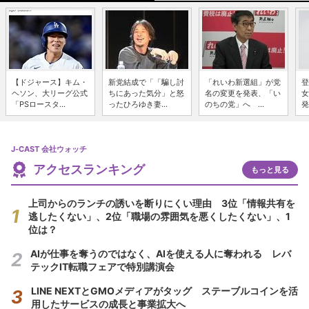
【ドジャース】キム・
新党結成で「「騙し討
「れいわ新選組」が党
登
ヘソン、大リーグ公式
ちにあった気分」と怒
名の変更を発表、「い
女
「PSロースタ...
ったひろゆき妻...
のちの党」へ ...
発
J-CAST 会社ウォッチ
アクセスランキング
もっと見る
上司からのランチの誘いを断りにくい理由 3位「情報共有を
逃したくない」、2位「職場の雰囲気を悪くしたくない」、1
位は？
AIが仕事を奪うのではなく、AIを使える人に奪われる レバ
テックIT転職フェアで特別講演会
LINE NEXTとGMOメディアがタッグ ステーブルコインを活
用したサービスの成長と事業拡大へ