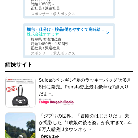
時給1,350円～
正社員 / 派遣社員
スポンサー：求人ボックス
梱包・仕分け・検品/働きやすくて高時給の仕分け作業長期休暇充実/残業なし
＞
株式会社オオミヤ
岐阜県 美濃加茂市
時給1,450円～1,813円
正社員 / 派遣社員
スポンサー：求人ボックス
姉妹サイト
Suicaのペンギン"夏のラッキーバッグ"が8月
8日に発売。Pensta史上最も豪華な7点入り
だよ~。
「ジブリの世界」「冒険のはじまりだ!」 夫
が撮影した〝1歳娘の後ろ姿〟が良すぎて...4.
8万人感激|Jタウンネット