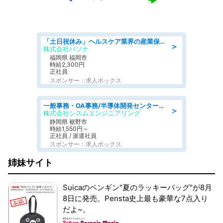
「土日祝休み」ヘルスケア業界の産業保健師/高時給/未経験OK/要資格:保健師、正看護師
＞
株式会社パソナ
福岡県 福岡市
時給2,300円
正社員
スポンサー：求人ボックス
一般事務・OA事務/半導体開発センター内で事務&軽作業スタッフ、募集
＞
株式会社シスムエンジニアリング
静岡県 裾野市
時給1,550円～
正社員 / 派遣社員
スポンサー：求人ボックス
姉妹サイト
Suicaのペンギン"夏のラッキーバッグ"が8月
8日に発売。Pensta史上最も豪華な7点入り
だよ~。