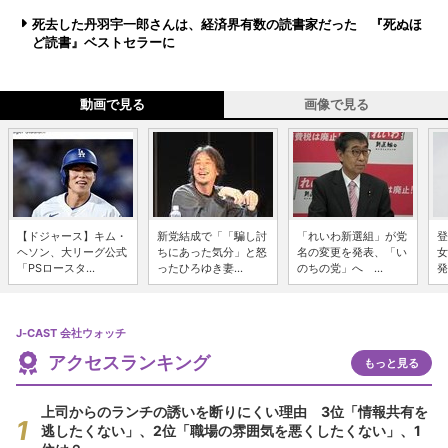
死去した丹羽宇一郎さんは、経済界有数の読書家だった 『死ぬほ
ど読書』ベストセラーに
動画で見る
画像で見る
【ドジャース】キム・
新党結成で「「騙し討
「れいわ新選組」が党
登
ヘソン、大リーグ公式
ちにあった気分」と怒
名の変更を発表、「い
女
「PSロースタ...
ったひろゆき妻...
のちの党」へ ...
発
J-CAST 会社ウォッチ
アクセスランキング
もっと見る
上司からのランチの誘いを断りにくい理由 3位「情報共有を
逃したくない」、2位「職場の雰囲気を悪くしたくない」、1