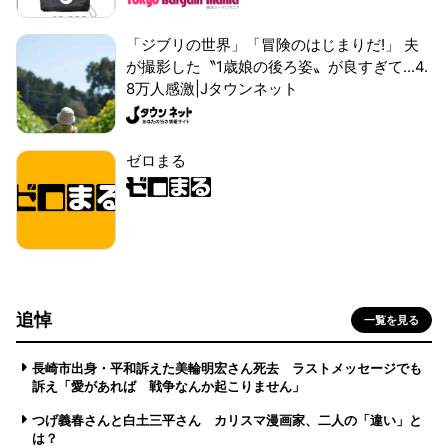
「ジブリの世界」「冒険のはじまりだ!」 夫
が撮影した〝1歳娘の後ろ姿〟が良すぎて...4.
8万人感激|Jタウンネット
ゼロまる
追悼
一覧を見る
長崎市出身・平和訴えた美輪明宏さん死去 ラストメッセージでも
訴え「愛があれば 戦争なんか起こりません」
つげ義春さんと白土三平さん カリスマ漫画家、二人の「違い」と
は？