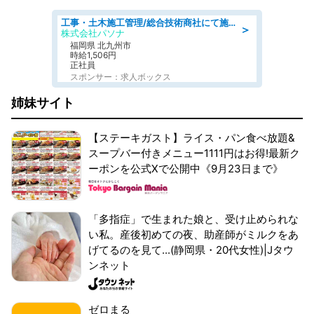
工事・土木施工管理/総合技術商社にて施工管理のお仕事/即日勤務可/車通勤可/工事・土木施工管理/生産・品質管理
＞
株式会社パソナ
福岡県 北九州市
時給1,506円
正社員
スポンサー：求人ボックス
姉妹サイト
【ステーキガスト】ライス・パン食べ放題&
スープバー付きメニュー1111円はお得!最新ク
ーポンを公式Xで公開中《9月23日まで》
「多指症」で生まれた娘と、受け止められな
い私。産後初めての夜、助産師がミルクをあ
げてるのを見て...(静岡県・20代女性)|Jタウ
ンネット
ゼロまる