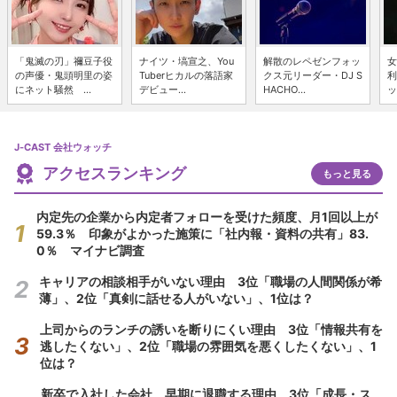
「鬼滅の刃」禰豆子役
ナイツ・塙宣之、You
解散のレペゼンフォッ
女
の声優・鬼頭明里の姿
Tuberヒカルの落語家
クス元リーダー・DJ S
利
にネット騒然 ...
デビュー...
HACHO...
ッ
J-CAST 会社ウォッチ
アクセスランキング
もっと見る
内定先の企業から内定者フォローを受けた頻度、月1回以上が
59.3％ 印象がよかった施策に「社内報・資料の共有」83.
0％ マイナビ調査
キャリアの相談相手がいない理由 3位「職場の人間関係が希
薄」、2位「真剣に話せる人がいない」、1位は？
上司からのランチの誘いを断りにくい理由 3位「情報共有を
逃したくない」、2位「職場の雰囲気を悪くしたくない」、1
位は？
新卒で入社した会社、早期に退職する理由 3位「成長・ス