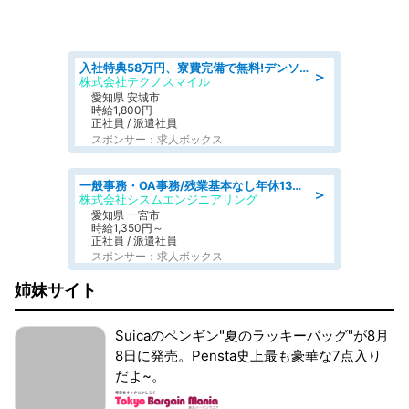
入社特典58万円、寮費完備で無料!デンソーで働こう!自動車工場で小型部品の検査業務 denso aichi
＞
株式会社テクノスマイル
愛知県 安城市
時給1,800円
正社員 / 派遣社員
スポンサー：求人ボックス
一般事務・OA事務/残業基本なし年休130日社保完備の一般・調達事務
＞
株式会社シスムエンジニアリング
愛知県 一宮市
時給1,350円～
正社員 / 派遣社員
スポンサー：求人ボックス
姉妹サイト
Suicaのペンギン"夏のラッキーバッグ"が8月
8日に発売。Pensta史上最も豪華な7点入り
だよ~。