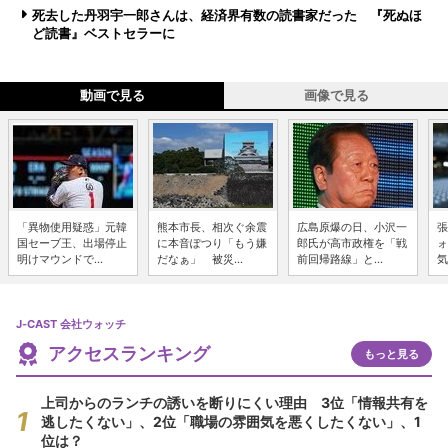
死去した丹羽宇一郎さんは、経済界有数の読書家だった 『死ぬほ
ど読書』ベストセラーに
動画で見る
画像で見る
「異物使用疑惑」元韓
熊本市長、相次ぐ余震
広島原爆の日、小沢一
張
国セーブ王、出場停止
に本音ぽつり「もう嫌
郎氏が高市政権を「戦
ォ
明けマウンドで...
だなぁ」 被災...
前回帰路線」と...
気
J-CAST 会社ウォッチ
アクセスランキング
もっと見る
上司からのランチの誘いを断りにくい理由 3位「情報共有を
逃したくない」、2位「職場の雰囲気を悪くしたくない」、1
位は？