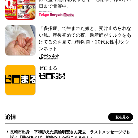
日まで開催中。
「多指症」で生まれた娘と、受け止められな
い私。産後初めての夜、助産師がミルクをあ
げてるのを見て...(静岡県・20代女性)|Jタウ
ンネット
ゼロまる
追悼
一覧を見る
長崎市出身・平和訴えた美輪明宏さん死去 ラストメッセージでも
訴え「愛があれば 戦争なんか起こりません」