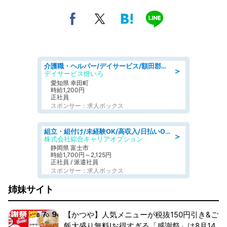
介護職・ヘルパー/デイサービス/額田郡幸田町/JR東海道本線 幸田/愛知県
＞
デイサービス燈いろ
愛知県 幸田町
時給1,200円
正社員
スポンサー：求人ボックス
組立・組付け/未経験OK/高収入/日払いOK/寮費無料/交替制
＞
株式会社綜合キャリアオプション
静岡県 富士市
時給1,700円～2,125円
正社員 / 派遣社員
スポンサー：求人ボックス
姉妹サイト
【かつや】人気メニューが税抜150円引き&ご
飯大盛り無料!お得すぎる「感謝祭」は8月14