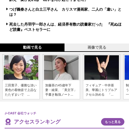
つげ義春さんと白土三平さん カリスマ漫画家、二人の「違い」と
は？
死去した丹羽宇一郎さんは、経済界有数の読書家だった 『死ぬほ
ど読書』ベストセラーに
動画で見る
画像で見る
三田寛子、優雅な淡い
加藤茶の45歳年下
フィギュア・中井亜
制
黄色の着物姿で上品な
妻・綾菜、「美文字」
美、華麗にトリプルア
う
たたずまいで ...
手書き勉強ノート...
クセル決める 「...
一
J-CAST 会社ウォッチ
アクセスランキング
もっと見る