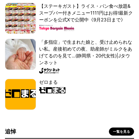
【ステーキガスト】ライス・パン食べ放題&
スープバー付きメニュー1111円はお得!最新ク
ーポンを公式Xで公開中《9月23日まで》
「多指症」で生まれた娘と、受け止められな
い私。産後初めての夜、助産師がミルクをあ
げてるのを見て...(静岡県・20代女性)|Jタウ
ンネット
ゼロまる
追悼
一覧を見る