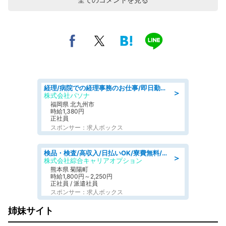
経理/病院での経理事務のお仕事/即日勤務可/車通勤可/経理/一般事務
＞
株式会社パソナ
福岡県 北九州市
時給1,380円
正社員
スポンサー：求人ボックス
検品・検査/高収入/日払いOK/寮費無料/日勤/20・30・40代活躍中
＞
株式会社綜合キャリアオプション
熊本県 菊陽町
時給1,800円～2,250円
正社員 / 派遣社員
スポンサー：求人ボックス
姉妹サイト