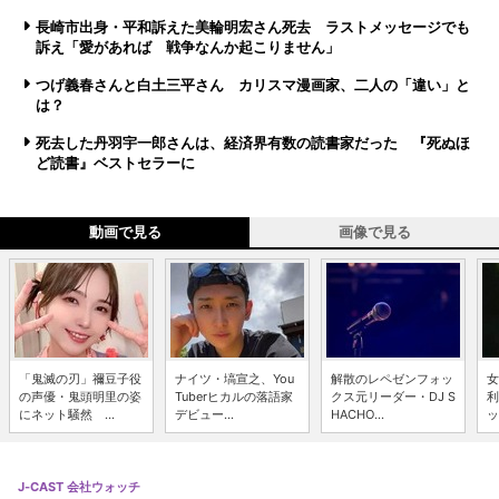
長崎市出身・平和訴えた美輪明宏さん死去 ラストメッセージでも
訴え「愛があれば 戦争なんか起こりません」
つげ義春さんと白土三平さん カリスマ漫画家、二人の「違い」と
は？
死去した丹羽宇一郎さんは、経済界有数の読書家だった 『死ぬほ
ど読書』ベストセラーに
動画で見る
画像で見る
「鬼滅の刃」禰豆子役
ナイツ・塙宣之、You
解散のレペゼンフォッ
女
の声優・鬼頭明里の姿
Tuberヒカルの落語家
クス元リーダー・DJ S
利
にネット騒然 ...
デビュー...
HACHO...
ッ
J-CAST 会社ウォッチ