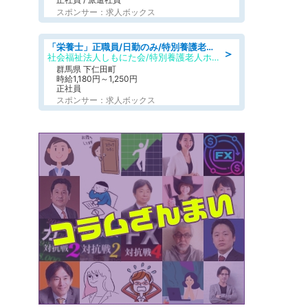
スポンサー：求人ボックス
「栄養士」正職員/日勤のみ/特別養護老人ホーム
＞
社会福祉法人しもにた会/特別養護老人ホーム かぶらの里
群馬県 下仁田町
時給1,180円～1,250円
正社員
スポンサー：求人ボックス