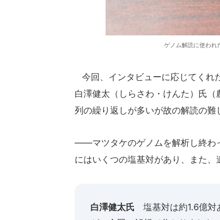
ゲノム解読に使われ
今回、インタビューに応じてくれた
白澤健太（しらさわ・けんた）氏（
列の繰り返しが多いが故の解読の難
――マツタケのゲノムを解析し終わ
にはいくつの塩基対があり、また、
白澤健太氏
塩基対は約1.6億対