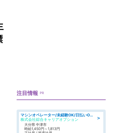
生
標
注目情報
PR
マシンオペレーター/未経験OK/日払いOK/寮費無料/交替制/20・30・40代活躍中
＞
株式会社綜合キャリアオプション
大分県 中津市
時給1,450円～1,813円
正社員 / 派遣社員