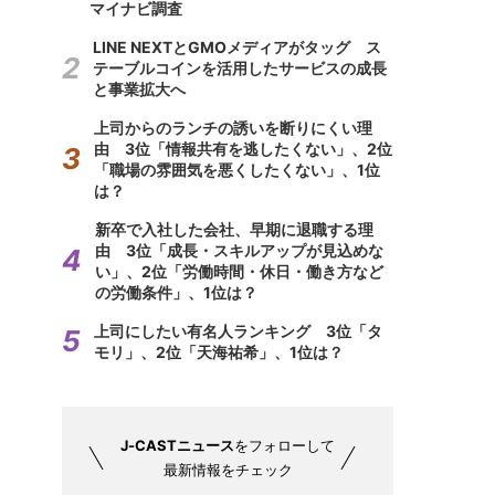
マイナビ調査
LINE NEXTとGMOメディアがタッグ ス
テーブルコインを活用したサービスの成長
と事業拡大へ
上司からのランチの誘いを断りにくい理
由 3位「情報共有を逃したくない」、2位
「職場の雰囲気を悪くしたくない」、1位
は？
新卒で入社した会社、早期に退職する理
由 3位「成長・スキルアップが見込めな
い」、2位「労働時間・休日・働き方など
の労働条件」、1位は？
上司にしたい有名人ランキング 3位「タ
モリ」、2位「天海祐希」、1位は？
J-CASTニュース
をフォローして
最新情報をチェック