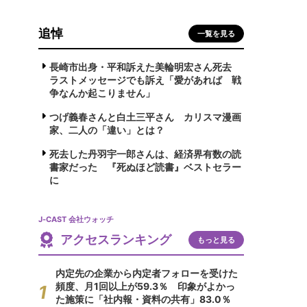
追悼
一覧を見る
長崎市出身・平和訴えた美輪明宏さん死去
ラストメッセージでも訴え「愛があれば 戦
争なんか起こりません」
つげ義春さんと白土三平さん カリスマ漫画
家、二人の「違い」とは？
死去した丹羽宇一郎さんは、経済界有数の読
書家だった 『死ぬほど読書』ベストセラー
に
J-CAST 会社ウォッチ
アクセスランキング
もっと見る
内定先の企業から内定者フォローを受けた
頻度、月1回以上が59.3％ 印象がよかっ
た施策に「社内報・資料の共有」83.0％