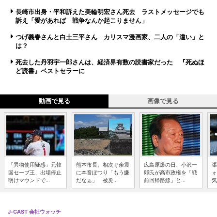
長崎市出身・平和訴えた美輪明宏さん死去 ラストメッセージでも
訴え「愛があれば 戦争なんか起こりません」
つげ義春さんと白土三平さん カリスマ漫画家、二人の「違い」と
は？
死去した丹羽宇一郎さんは、経済界有数の読書家だった 『死ぬほ
ど読書』ベストセラーに
動画で見る
画像で見る
「異物使用疑惑」元韓
熊本市長、相次ぐ余震
広島原爆の日、小沢一
張
国セーブ王、出場停止
に本音ぽつり「もう嫌
郎氏が高市政権を「戦
ォ
明けマウンドで...
だなぁ」 被災...
前回帰路線」と...
気
J-CAST 会社ウォッチ