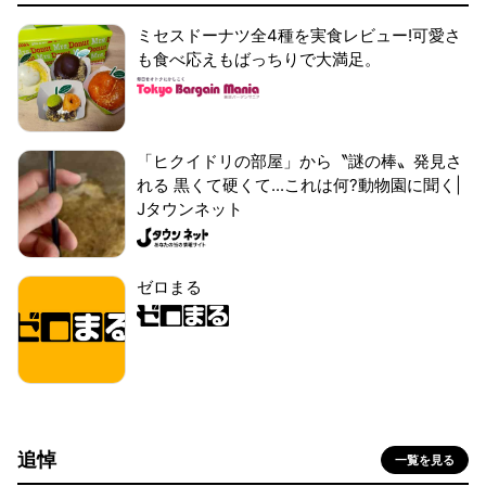
ミセスドーナツ全4種を実食レビュー!可愛さ
も食べ応えもばっちりで大満足。
「ヒクイドリの部屋」から〝謎の棒〟発見さ
れる 黒くて硬くて...これは何?動物園に聞く|
Jタウンネット
ゼロまる
追悼
一覧を見る