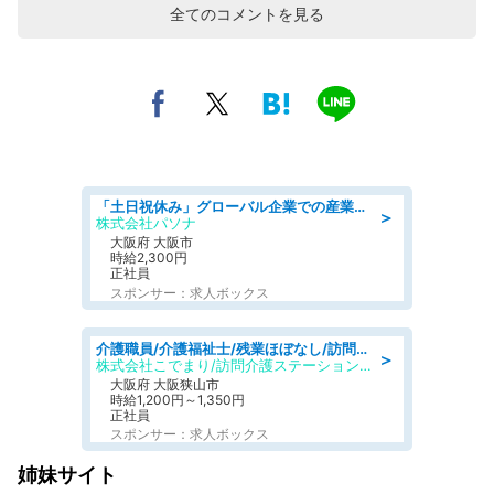
全てのコメントを見る
「土日祝休み」グローバル企業での産業保健のお仕事/保健師/高時給/残業なし/服装自由/要資格:保健師
＞
株式会社パソナ
大阪府 大阪市
時給2,300円
正社員
スポンサー：求人ボックス
介護職員/介護福祉士/残業ほぼなし/訪問介護の介護士/シフト相談可
＞
株式会社こでまり/訪問介護ステーション こでまり
大阪府 大阪狭山市
時給1,200円～1,350円
正社員
スポンサー：求人ボックス
姉妹サイト