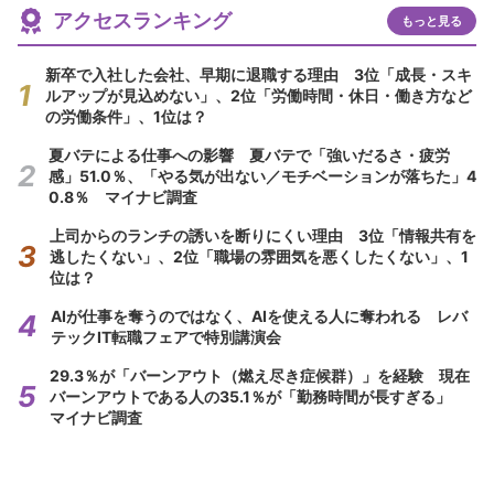
アクセスランキング
もっと見る
新卒で入社した会社、早期に退職する理由 3位「成長・スキ
ルアップが見込めない」、2位「労働時間・休日・働き方など
の労働条件」、1位は？
夏バテによる仕事への影響 夏バテで「強いだるさ・疲労
感」51.0％、「やる気が出ない／モチベーションが落ちた」4
0.8％ マイナビ調査
上司からのランチの誘いを断りにくい理由 3位「情報共有を
逃したくない」、2位「職場の雰囲気を悪くしたくない」、1
位は？
AIが仕事を奪うのではなく、AIを使える人に奪われる レバ
テックIT転職フェアで特別講演会
29.3％が「バーンアウト（燃え尽き症候群）」を経験 現在
バーンアウトである人の35.1％が「勤務時間が長すぎる」
マイナビ調査