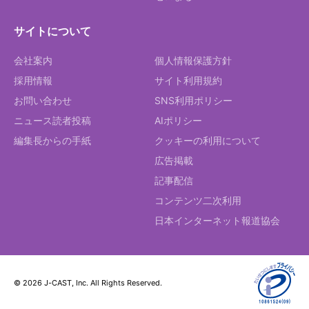
サイトについて
会社案内
個人情報保護方針
採用情報
サイト利用規約
お問い合わせ
SNS利用ポリシー
ニュース読者投稿
AIポリシー
編集長からの手紙
クッキーの利用について
広告掲載
記事配信
コンテンツ二次利用
日本インターネット報道協会
© 2026 J-CAST, Inc. All Rights Reserved.