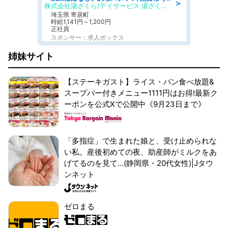
＞
株式会社湯ざくら/デイサービス 湯ざくらケアリゾート
埼玉県 寄居町
時給1,141円～1,200円
正社員
スポンサー：求人ボックス
姉妹サイト
【ステーキガスト】ライス・パン食べ放題&
スープバー付きメニュー1111円はお得!最新ク
ーポンを公式Xで公開中《9月23日まで》
「多指症」で生まれた娘と、受け止められな
い私。産後初めての夜、助産師がミルクをあ
げてるのを見て...(静岡県・20代女性)|Jタウ
ンネット
ゼロまる