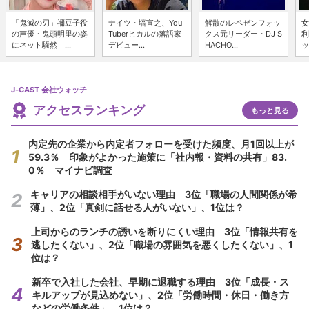
「鬼滅の刃」禰豆子役
ナイツ・塙宣之、You
解散のレペゼンフォッ
女
の声優・鬼頭明里の姿
Tuberヒカルの落語家
クス元リーダー・DJ S
利
にネット騒然 ...
デビュー...
HACHO...
ッ
J-CAST 会社ウォッチ
アクセスランキング
もっと見る
内定先の企業から内定者フォローを受けた頻度、月1回以上が
59.3％ 印象がよかった施策に「社内報・資料の共有」83.
0％ マイナビ調査
キャリアの相談相手がいない理由 3位「職場の人間関係が希
薄」、2位「真剣に話せる人がいない」、1位は？
上司からのランチの誘いを断りにくい理由 3位「情報共有を
逃したくない」、2位「職場の雰囲気を悪くしたくない」、1
位は？
新卒で入社した会社、早期に退職する理由 3位「成長・ス
キルアップが見込めない」、2位「労働時間・休日・働き方
などの労働条件」、1位は？