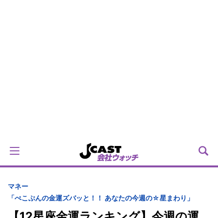
マネー
「ぺこぷんの金運ズバッと！！ あなたの今週の☆星まわり」
【12星座金運ランキング】今週の運