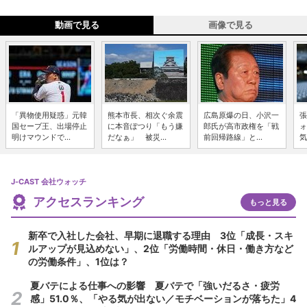
動画で見る
画像で見る
「異物使用疑惑」元韓
熊本市長、相次ぐ余震
広島原爆の日、小沢一
張
国セーブ王、出場停止
に本音ぽつり「もう嫌
郎氏が高市政権を「戦
ォ
明けマウンドで...
だなぁ」 被災...
前回帰路線」と...
気
J-CAST 会社ウォッチ
アクセスランキング
もっと見る
新卒で入社した会社、早期に退職する理由 3位「成長・スキ
ルアップが見込めない」、2位「労働時間・休日・働き方など
の労働条件」、1位は？
夏バテによる仕事への影響 夏バテで「強いだるさ・疲労
感」51.0％、「やる気が出ない／モチベーションが落ちた」4