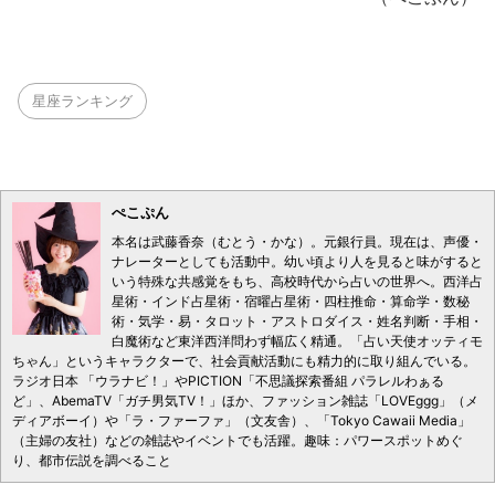
星座ランキング
ぺこぷん
本名は武藤香奈（むとう・かな）。元銀行員。現在は、声優・
ナレーターとしても活動中。幼い頃より人を見ると味がすると
いう特殊な共感覚をもち、高校時代から占いの世界へ。西洋占
星術・インド占星術・宿曜占星術・四柱推命・算命学・数秘
術・気学・易・タロット・アストロダイス・姓名判断・手相・
白魔術など東洋西洋問わず幅広く精通。「占い天使オッティモ
ちゃん」というキャラクターで、社会貢献活動にも精力的に取り組んでいる。
ラジオ日本 「ウラナビ！」やPICTION「不思議探索番組 パラレルわぁる
ど」、AbemaTV「ガチ男気TV！」ほか、ファッション雑誌「LOVEggg」（メ
ディアボーイ）や「ラ・ファーファ」（文友舎）、「Tokyo Cawaii Media」
（主婦の友社）などの雑誌やイベントでも活躍。趣味：パワースポットめぐ
り、都市伝説を調べること