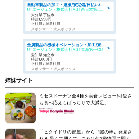
自動車製品の加工・運搬/寮完備/日払い/工場・製造
＞
UTエージェント株式会社AGT西日本第二CU
大分県 宇佐市
時給1,550円
正社員 / 派遣社員
スポンサー：求人ボックス
金属製品の機械オペレーション・加工/寮完備/日払い/工場・製造
＞
UTエージェント株式会社AGT東海第一CU
愛知県 知立市
時給1,600円
正社員 / 派遣社員
スポンサー：求人ボックス
姉妹サイト
ミセスドーナツ全4種を実食レビュー!可愛さ
も食べ応えもばっちりで大満足。
「ヒクイドリの部屋」から〝謎の棒〟発見さ
れる 黒くて硬くて...これは何?動物園に聞く|