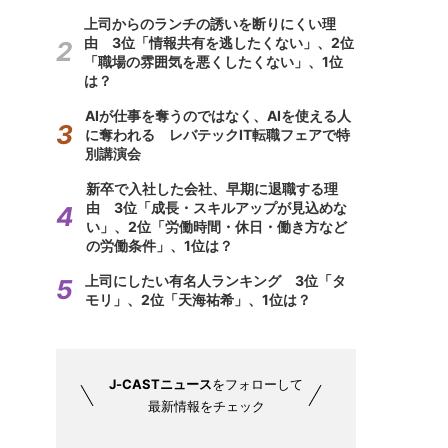
上司からのランチの誘いを断りにくい理
由 3位「情報共有を逃したくない」、2位
「職場の雰囲気を悪くしたくない」、1位
は？
AIが仕事を奪うのではなく、AIを使える人
に奪われる レバテックIT転職フェアで特
別講演会
新卒で入社した会社、早期に退職する理
由 3位「成長・スキルアップが見込めな
い」、2位「労働時間・休日・働き方など
の労働条件」、1位は？
上司にしたい有名人ランキング 3位「タ
モリ」、2位「天海祐希」、1位は？
J-CASTニュース
をフォローして
最新情報をチェック