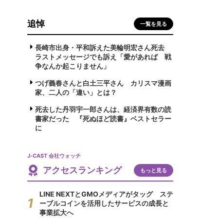
追悼
一覧を見る
長崎市出身・平和訴えた美輪明宏さん死去
ラストメッセージでも訴え「愛があれば 戦
争なんか起こりません」
つげ義春さんと白土三平さん カリスマ漫画
家、二人の「違い」とは？
死去した丹羽宇一郎さんは、経済界有数の読
書家だった 『死ぬほど読書』ベストセラー
に
J-CAST 会社ウォッチ
アクセスランキング
もっと見る
LINE NEXTとGMOメディアがタッグ ステ
ーブルコインを活用したサービスの成長と
事業拡大へ