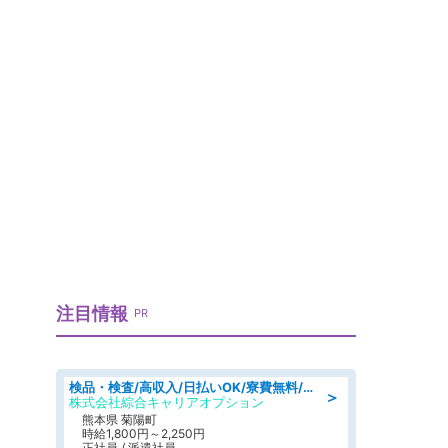
目
注目情報
PR
検品・検査/高収入/日払いOK/寮費無料/日勤/20・30・40代活躍中
＞
株式会社綜合キャリアオプション
熊本県 菊陽町
時給1,800円～2,250円
正社員 / 派遣社員