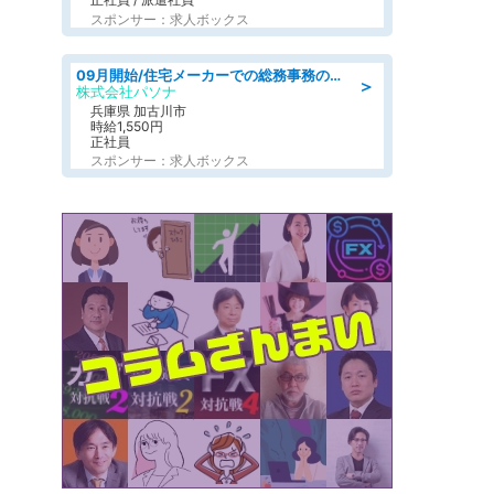
スポンサー：求人ボックス
09月開始/住宅メーカーでの総務事務のお仕事/駅近/車通勤可/一般事務/人事労務
＞
株式会社パソナ
兵庫県 加古川市
時給1,550円
正社員
スポンサー：求人ボックス