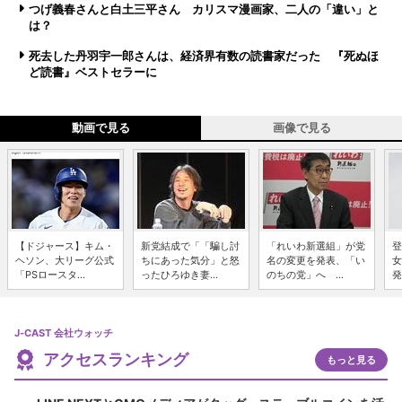
つげ義春さんと白土三平さん カリスマ漫画家、二人の「違い」と
は？
死去した丹羽宇一郎さんは、経済界有数の読書家だった 『死ぬほ
ど読書』ベストセラーに
動画で見る
画像で見る
【ドジャース】キム・
新党結成で「「騙し討
「れいわ新選組」が党
登
ヘソン、大リーグ公式
ちにあった気分」と怒
名の変更を発表、「い
女
「PSロースタ...
ったひろゆき妻...
のちの党」へ ...
発
J-CAST 会社ウォッチ
アクセスランキング
もっと見る