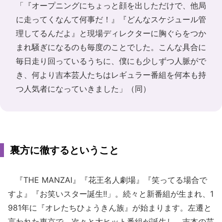
「『オープニングにちょっと顔を出しただけで、他局
に走ってくなんて何事だ！』『どんなスケジュール管
理してるんだよ』と現場ディレクターに胸ぐらをつか
まれ騒ぎになるのも毎度のことでした。こんな具合に
毎日走り回っているうちに、僕にも少しずつ人脈がで
き、何より吉本芸人たちはレギュラー番組を何本も持
つ人気者になっていきました」（同）
裏方に徹するということ
『THE MANZAI』『花王名人劇場』『笑ってる場合で
すよ』『お笑いスター誕生!!」。続々と新番組が生まれ、1
981年に『オレたちひょうきん族』が始まります。左遷と
言われた東京で、次々と大ヒット番組が誕生し、吉本の芸