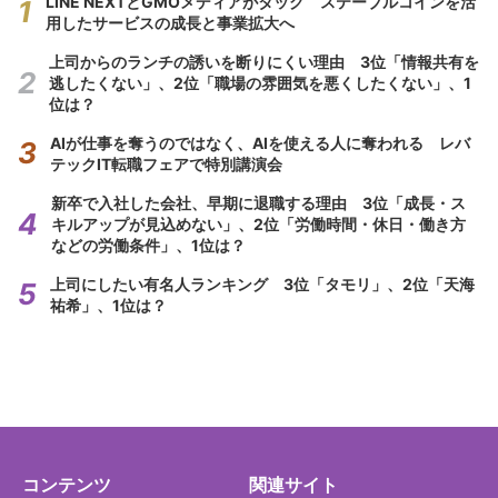
LINE NEXTとGMOメディアがタッグ ステーブルコインを活
用したサービスの成長と事業拡大へ
上司からのランチの誘いを断りにくい理由 3位「情報共有を
逃したくない」、2位「職場の雰囲気を悪くしたくない」、1
位は？
AIが仕事を奪うのではなく、AIを使える人に奪われる レバ
テックIT転職フェアで特別講演会
新卒で入社した会社、早期に退職する理由 3位「成長・ス
キルアップが見込めない」、2位「労働時間・休日・働き方
などの労働条件」、1位は？
上司にしたい有名人ランキング 3位「タモリ」、2位「天海
祐希」、1位は？
コンテンツ
関連サイト