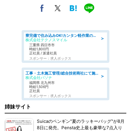
寮完備で住み込みOK!カンタン軽作業のお仕事 denso aichi
＞
株式会社テクノスマイル
三重県 四日市市
時給1,800円
正社員 / 派遣社員
スポンサー：求人ボックス
工事・土木施工管理/総合技術商社にて施工管理のお仕事/即日勤務可/車通勤可/工事・土木施工管理/生産・品質管理
＞
株式会社パソナ
福岡県 北九州市
時給1,506円
正社員
スポンサー：求人ボックス
姉妹サイト
Suicaのペンギン"夏のラッキーバッグ"が8月
8日に発売。Pensta史上最も豪華な7点入り