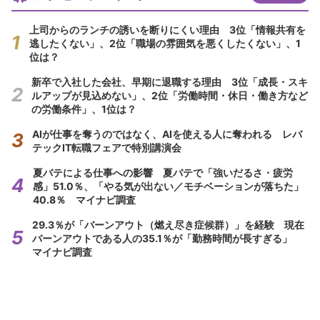
上司からのランチの誘いを断りにくい理由 3位「情報共有を
逃したくない」、2位「職場の雰囲気を悪くしたくない」、1
位は？
新卒で入社した会社、早期に退職する理由 3位「成長・スキ
ルアップが見込めない」、2位「労働時間・休日・働き方など
の労働条件」、1位は？
AIが仕事を奪うのではなく、AIを使える人に奪われる レバ
テックIT転職フェアで特別講演会
夏バテによる仕事への影響 夏バテで「強いだるさ・疲労
感」51.0％、「やる気が出ない／モチベーションが落ちた」
40.8％ マイナビ調査
29.3％が「バーンアウト（燃え尽き症候群）」を経験 現在
バーンアウトである人の35.1％が「勤務時間が長すぎる」
マイナビ調査