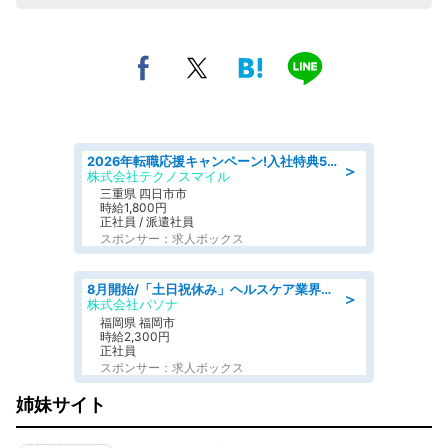
2026年転職応援キャンペーン!入社特典58万円/デンソーで働こう!自動車工場で小型部品の検査業務 denso aichi
＞
株式会社テクノスマイル
三重県 四日市市
時給1,800円
正社員 / 派遣社員
スポンサー：求人ボックス
8月開始/「土日祝休み」ヘルスケア業界の産業保健師/高時給/未経験OK/要資格:保健師、正看護師
＞
株式会社パソナ
福岡県 福岡市
時給2,300円
正社員
スポンサー：求人ボックス
姉妹サイト