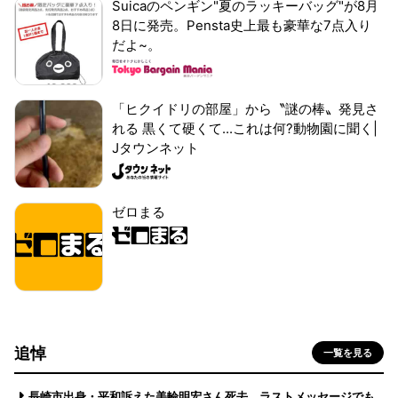
Suicaのペンギン"夏のラッキーバッグ"が8月
8日に発売。Pensta史上最も豪華な7点入り
だよ~。
「ヒクイドリの部屋」から〝謎の棒〟発見さ
れる 黒くて硬くて...これは何?動物園に聞く|
Jタウンネット
ゼロまる
追悼
一覧を見る
長崎市出身・平和訴えた美輪明宏さん死去 ラストメッセージでも