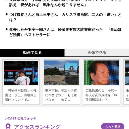
訴え「愛があれば 戦争なんか起こりません」
つげ義春さんと白土三平さん カリスマ漫画家、二人の「違い」と
は？
死去した丹羽宇一郎さんは、経済界有数の読書家だった 『死ぬほ
ど読書』ベストセラーに
動画で見る
画像で見る
「異物使用疑惑」元韓
熊本市長、相次ぐ余震
広島原爆の日、小沢一
張
国セーブ王、出場停止
に本音ぽつり「もう嫌
郎氏が高市政権を「戦
ォ
明けマウンドで...
だなぁ」 被災...
前回帰路線」と...
気
J-CAST 会社ウォッチ
アクセスランキング
もっと見る