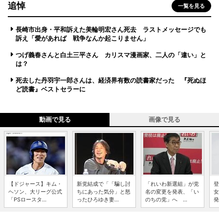
追悼
一覧を見る
長崎市出身・平和訴えた美輪明宏さん死去 ラストメッセージでも
訴え「愛があれば 戦争なんか起こりません」
つげ義春さんと白土三平さん カリスマ漫画家、二人の「違い」と
は？
死去した丹羽宇一郎さんは、経済界有数の読書家だった 『死ぬほ
ど読書』ベストセラーに
動画で見る
画像で見る
【ドジャース】キム・
新党結成で「「騙し討
「れいわ新選組」が党
登
ヘソン、大リーグ公式
ちにあった気分」と怒
名の変更を発表、「い
女
「PSロースタ...
ったひろゆき妻...
のちの党」へ ...
発