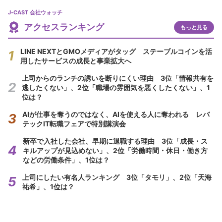
J-CAST 会社ウォッチ
アクセスランキング
もっと見る
LINE NEXTとGMOメディアがタッグ ステーブルコインを活
用したサービスの成長と事業拡大へ
上司からのランチの誘いを断りにくい理由 3位「情報共有を
逃したくない」、2位「職場の雰囲気を悪くしたくない」、1
位は？
AIが仕事を奪うのではなく、AIを使える人に奪われる レバ
テックIT転職フェアで特別講演会
新卒で入社した会社、早期に退職する理由 3位「成長・ス
キルアップが見込めない」、2位「労働時間・休日・働き方
などの労働条件」、1位は？
上司にしたい有名人ランキング 3位「タモリ」、2位「天海
祐希」、1位は？