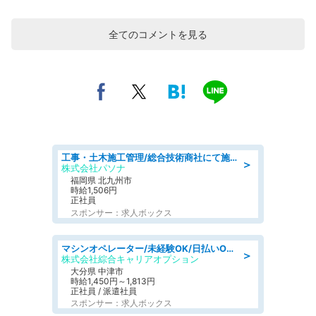
全てのコメントを見る
工事・土木施工管理/総合技術商社にて施工管理のお仕事/即日勤務可/車通勤可/工事・土木施工管理/生産・品質管理
＞
株式会社パソナ
福岡県 北九州市
時給1,506円
正社員
スポンサー：求人ボックス
マシンオペレーター/未経験OK/日払いOK/交替制/20・30・40代活躍中/製造 工場
＞
株式会社綜合キャリアオプション
大分県 中津市
時給1,450円～1,813円
正社員 / 派遣社員
スポンサー：求人ボックス