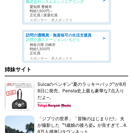
株式会社シスムエンジニアリング
愛知県 豊橋市
時給1,500円～
正社員 / 派遣社員
スポンサー：求人ボックス
訪問介護職員・無資格可の生活支援員
＞
訪問介護ステーションいろどり
神奈川県 川崎市
時給1,300円
正社員
スポンサー：求人ボックス
姉妹サイト
Suicaのペンギン"夏のラッキーバッグ"が8月
8日に発売。Pensta史上最も豪華な7点入り
だよ~。
「ジブリの世界」「冒険のはじまりだ!」 夫
が撮影した〝1歳娘の後ろ姿〟が良すぎて...4.
8万人感激|Jタウンネット