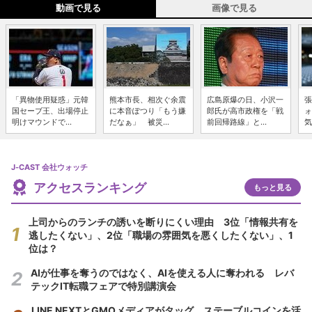
動画で見る
画像で見る
「異物使用疑惑」元韓
熊本市長、相次ぐ余震
広島原爆の日、小沢一
張
国セーブ王、出場停止
に本音ぽつり「もう嫌
郎氏が高市政権を「戦
ォ
明けマウンドで...
だなぁ」 被災...
前回帰路線」と...
気
J-CAST 会社ウォッチ
アクセスランキング
もっと見る
上司からのランチの誘いを断りにくい理由 3位「情報共有を
逃したくない」、2位「職場の雰囲気を悪くしたくない」、1
位は？
AIが仕事を奪うのではなく、AIを使える人に奪われる レバ
テックIT転職フェアで特別講演会
LINE NEXTとGMOメディアがタッグ ステーブルコインを活