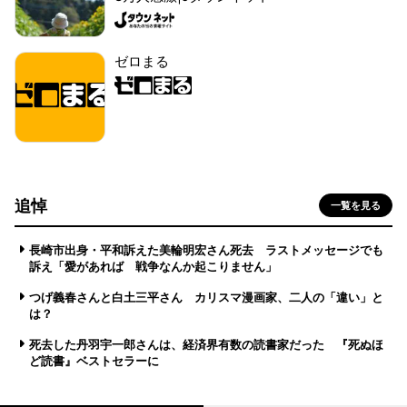
ゼロまる
追悼
一覧を見る
長崎市出身・平和訴えた美輪明宏さん死去 ラストメッセージでも
訴え「愛があれば 戦争なんか起こりません」
つげ義春さんと白土三平さん カリスマ漫画家、二人の「違い」と
は？
死去した丹羽宇一郎さんは、経済界有数の読書家だった 『死ぬほ
ど読書』ベストセラーに