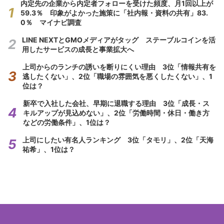
内定先の企業から内定者フォローを受けた頻度、月1回以上が
59.3％ 印象がよかった施策に「社内報・資料の共有」83.
0％ マイナビ調査
LINE NEXTとGMOメディアがタッグ ステーブルコインを活
用したサービスの成長と事業拡大へ
上司からのランチの誘いを断りにくい理由 3位「情報共有を
逃したくない」、2位「職場の雰囲気を悪くしたくない」、1
位は？
新卒で入社した会社、早期に退職する理由 3位「成長・ス
キルアップが見込めない」、2位「労働時間・休日・働き方
などの労働条件」、1位は？
上司にしたい有名人ランキング 3位「タモリ」、2位「天海
祐希」、1位は？