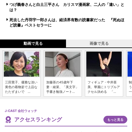
つげ義春さんと白土三平さん カリスマ漫画家、二人の「違い」と
は？
死去した丹羽宇一郎さんは、経済界有数の読書家だった 『死ぬほ
ど読書』ベストセラーに
動画で見る
画像で見る
三田寛子、優雅な淡い
加藤茶の45歳年下
フィギュア・中井亜
制
黄色の着物姿で上品な
妻・綾菜、「美文字」
美、華麗にトリプルア
う
たたずまいで ...
手書き勉強ノート...
クセル決める 「...
一
J-CAST 会社ウォッチ
アクセスランキング
もっと見る