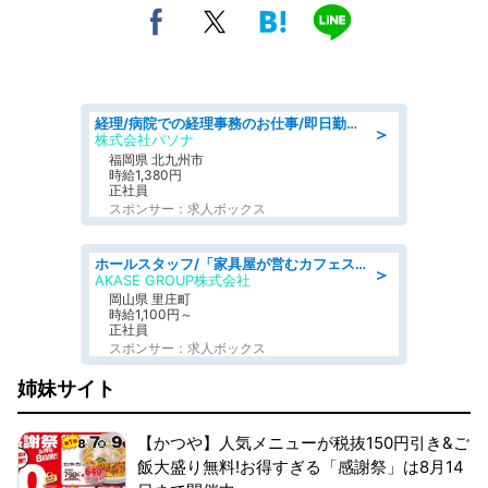
経理/病院での経理事務のお仕事/即日勤務可/車通勤可/経理/一般事務
＞
株式会社パソナ
福岡県 北九州市
時給1,380円
正社員
スポンサー：求人ボックス
ホールスタッフ/「家具屋が営むカフェスタッフ!」週2日～OK!嬉しいまかない付き/岡山県/浅口郡里庄町
＞
AKASE GROUP株式会社
岡山県 里庄町
時給1,100円～
正社員
スポンサー：求人ボックス
姉妹サイト
【かつや】人気メニューが税抜150円引き&ご
飯大盛り無料!お得すぎる「感謝祭」は8月14