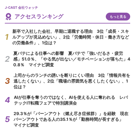
J-CAST 会社ウォッチ
アクセスランキング
もっと見る
新卒で入社した会社、早期に退職する理由 3位「成長・スキ
ルアップが見込めない」、2位「労働時間・休日・働き方など
の労働条件」、1位は？
夏バテによる仕事への影響 夏バテで「強いだるさ・疲労
感」51.0％、「やる気が出ない／モチベーションが落ちた」4
0.8％ マイナビ調査
上司からのランチの誘いを断りにくい理由 3位「情報共有を
逃したくない」、2位「職場の雰囲気を悪くしたくない」、1
位は？
AIが仕事を奪うのではなく、AIを使える人に奪われる レバ
テックIT転職フェアで特別講演会
29.3％が「バーンアウト（燃え尽き症候群）」を経験 現在
バーンアウトである人の35.1％が「勤務時間が長すぎる」
マイナビ調査