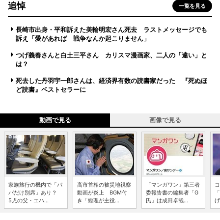
追悼
一覧を見る
長崎市出身・平和訴えた美輪明宏さん死去 ラストメッセージでも
訴え「愛があれば 戦争なんか起こりません」
つげ義春さんと白土三平さん カリスマ漫画家、二人の「違い」と
は？
死去した丹羽宇一郎さんは、経済界有数の読書家だった 『死ぬほ
ど読書』ベストセラーに
動画で見る
画像で見る
家族旅行の機内で「パ
高市首相の被災地視察
「マンガワン」第三者
コ
パだけ別席」あり？
動画が炎上 BGM付
委報告書の編集者「G
「
5児の父・エハ...
き「総理が主役...
氏」は成田卓哉...
げ