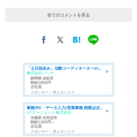
全てのコメントを見る
「土日祝休み」治験コーディネーターのお仕事/未経験OK
＞
株式会社パソナ
静岡県 浜松市
時給1,600円
正社員
スポンサー：求人ボックス
事務/PC・データ入力/営業事務 残業ほぼなし 建設機械レンタル会社で未経験から一般事務
＞
UTエージェント株式会社
京都府 京田辺市
時給1,300円～
正社員
スポンサー：求人ボックス