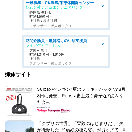
一般事務・OA事務/半導体開発センター内で事務&軽作業スタッフ、募集
＞
株式会社シスムエンジニアリング
静岡県 裾野市
時給1,550円～
正社員 / 派遣社員
スポンサー：求人ボックス
訪問介護員・無資格可の生活支援員
＞
ライフケアサービス
大阪府 堺市
時給1,310円～1,910円
正社員
スポンサー：求人ボックス
姉妹サイト
Suicaのペンギン"夏のラッキーバッグ"が8月
8日に発売。Pensta史上最も豪華な7点入り
だよ~。
「ジブリの世界」「冒険のはじまりだ!」 夫
が撮影した〝1歳娘の後ろ姿〟が良すぎて...4.