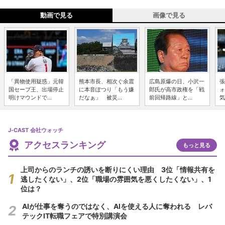
動画で見る
画像で見る
「異物使用疑惑」元韓
熊本市長、相次ぐ余震
広島原爆の日、小沢一
張
国セーブ王、出場停止
に本音ぽつり「もう嫌
郎氏が高市政権を「戦
ォ
明けマウンドで...
だなぁ」 被災...
前回帰路線」と...
気
J-CAST 会社ウォッチ
アクセスランキング
もっと見る
上司からのランチの誘いを断りにくい理由 3位「情報共有を
逃したくない」、2位「職場の雰囲気を悪くしたくない」、1
位は？
AIが仕事を奪うのではなく、AIを使える人に奪われる レバ
テックIT転職フェアで特別講演会