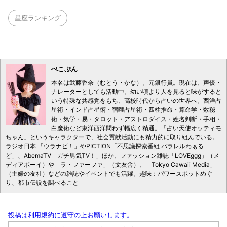
星座ランキング
ぺこぷん
本名は武藤香奈（むとう・かな）。元銀行員。現在は、声優・
ナレーターとしても活動中。幼い頃より人を見ると味がすると
いう特殊な共感覚をもち、高校時代から占いの世界へ。西洋占
星術・インド占星術・宿曜占星術・四柱推命・算命学・数秘
術・気学・易・タロット・アストロダイス・姓名判断・手相・
白魔術など東洋西洋問わず幅広く精通。「占い天使オッティモ
ちゃん」というキャラクターで、社会貢献活動にも精力的に取り組んでいる。
ラジオ日本 「ウラナビ！」やPICTION「不思議探索番組 パラレルわぁる
ど」、AbemaTV「ガチ男気TV！」ほか、ファッション雑誌「LOVEggg」（メ
ディアボーイ）や「ラ・ファーファ」（文友舎）、「Tokyo Cawaii Media」
（主婦の友社）などの雑誌やイベントでも活躍。趣味：パワースポットめぐ
り、都市伝説を調べること