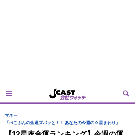
マネー
「ぺこぷんの金運ズバッと！！ あなたの今週の☆星まわり」
【12星座金運ランキング】今週の運