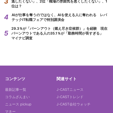
逃したくない」、2位「職場の雰囲気を悪くしたくない」、1
位は？
AIが仕事を奪うのではなく、AIを使える人に奪われる レバ
テックIT転職フェアで特別講演会
29.3％が「バーンアウト（燃え尽き症候群）」を経験 現在
バーンアウトである人の35.1％が「勤務時間が長すぎる」
マイナビ調査
コンテンツ
関連サイト
最新記事一覧
J-CASTニュース
コラムざんまい
J-CASTトレンド
ニュース pickup
J-CAST会社ウォッチ
マネー