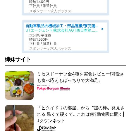
時給1,400円
正社員 / 派遣社員
スポンサー：求人ボックス
自動車製品の機械加工・部品運搬/寮完備/日払い/工場・製造
＞
UTエージェント株式会社AGT西日本第二CU
大分県 宇佐市
時給1,550円
正社員 / 派遣社員
スポンサー：求人ボックス
姉妹サイト
ミセスドーナツ全4種を実食レビュー!可愛さ
も食べ応えもばっちりで大満足。
「ヒクイドリの部屋」から〝謎の棒〟発見さ
れる 黒くて硬くて...これは何?動物園に聞く|
Jタウンネット