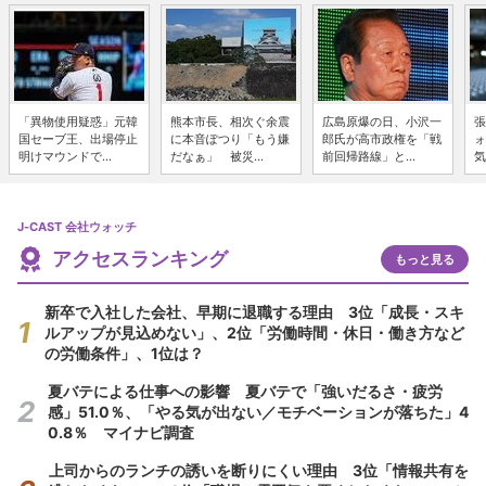
「異物使用疑惑」元韓
熊本市長、相次ぐ余震
広島原爆の日、小沢一
張
国セーブ王、出場停止
に本音ぽつり「もう嫌
郎氏が高市政権を「戦
ォ
明けマウンドで...
だなぁ」 被災...
前回帰路線」と...
気
J-CAST 会社ウォッチ
アクセスランキング
もっと見る
新卒で入社した会社、早期に退職する理由 3位「成長・スキ
ルアップが見込めない」、2位「労働時間・休日・働き方など
の労働条件」、1位は？
夏バテによる仕事への影響 夏バテで「強いだるさ・疲労
感」51.0％、「やる気が出ない／モチベーションが落ちた」4
0.8％ マイナビ調査
上司からのランチの誘いを断りにくい理由 3位「情報共有を