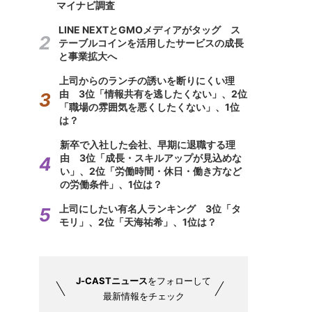
マイナビ調査
LINE NEXTとGMOメディアがタッグ ス
テーブルコインを活用したサービスの成長
と事業拡大へ
上司からのランチの誘いを断りにくい理
由 3位「情報共有を逃したくない」、2位
「職場の雰囲気を悪くしたくない」、1位
は？
新卒で入社した会社、早期に退職する理
由 3位「成長・スキルアップが見込めな
い」、2位「労働時間・休日・働き方など
の労働条件」、1位は？
上司にしたい有名人ランキング 3位「タ
モリ」、2位「天海祐希」、1位は？
J-CASTニュース
をフォローして
最新情報をチェック