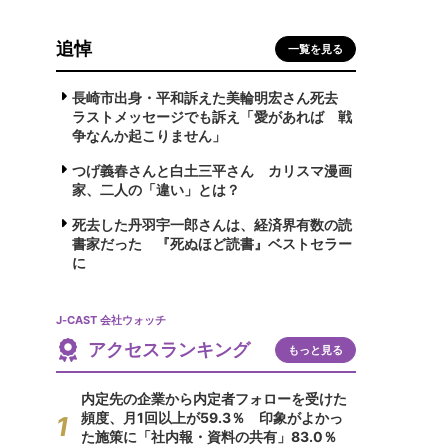
追悼
一覧を見る
長崎市出身・平和訴えた美輪明宏さん死去
ラストメッセージでも訴え「愛があれば 戦
争なんか起こりません」
つげ義春さんと白土三平さん カリスマ漫画
家、二人の「違い」とは？
死去した丹羽宇一郎さんは、経済界有数の読
書家だった 『死ぬほど読書』ベストセラー
に
J-CAST 会社ウォッチ
アクセスランキング
もっと見る
内定先の企業から内定者フォローを受けた
頻度、月1回以上が59.3％ 印象がよかっ
た施策に「社内報・資料の共有」83.0％