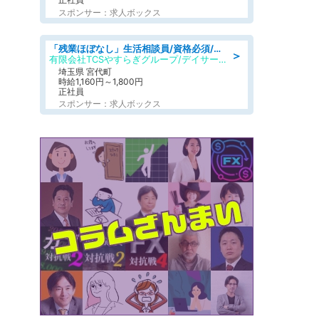
スポンサー：求人ボックス
「残業ほぼなし」生活相談員/資格必須/正職員/日勤のみ/デイサービス
＞
有限会社TCSやすらぎグループ/デイサービスやすらぎ
埼玉県 宮代町
時給1,160円～1,800円
正社員
スポンサー：求人ボックス