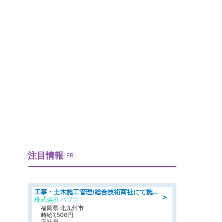
注目情報
PR
工事・土木施工管理/総合技術商社にて施工管理のお仕事/即日勤務可/車通勤可/工事・土木施工管理/生産・品質管理
＞
株式会社パソナ
福岡県 北九州市
時給1,506円
正社員