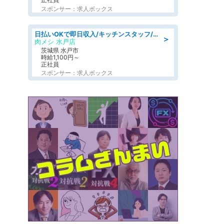
スポンサー：求人ボックス
日払いOKで即日収入/キッチンスタッフ/「原付免許必須」デリバリー業務など、自己成長可能な幅広い仕事に挑戦!髪型自由&ピアス・ネイルOK/茨城県/水戸市
＞
肉メシ 水戸店
茨城県 水戸市
時給1,100円～
正社員
スポンサー：求人ボックス