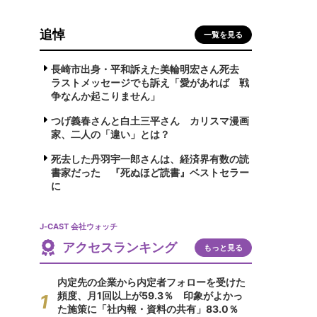
追悼
一覧を見る
長崎市出身・平和訴えた美輪明宏さん死去
ラストメッセージでも訴え「愛があれば 戦
争なんか起こりません」
つげ義春さんと白土三平さん カリスマ漫画
家、二人の「違い」とは？
死去した丹羽宇一郎さんは、経済界有数の読
書家だった 『死ぬほど読書』ベストセラー
に
J-CAST 会社ウォッチ
アクセスランキング
もっと見る
内定先の企業から内定者フォローを受けた
頻度、月1回以上が59.3％ 印象がよかっ
た施策に「社内報・資料の共有」83.0％