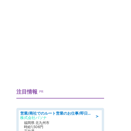
注目情報
PR
営業/商社でのルート営業のお仕事/即日勤務可/車通勤可/営業
＞
株式会社パソナ
福岡県 北九州市
時給1,506円
正社員