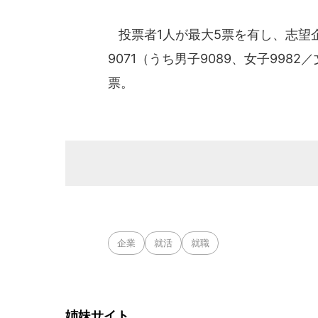
投票者1人が最大5票を有し、志望企
9071（うち男子9089、女子9982
票。
企業
就活
就職
姉妹サイト