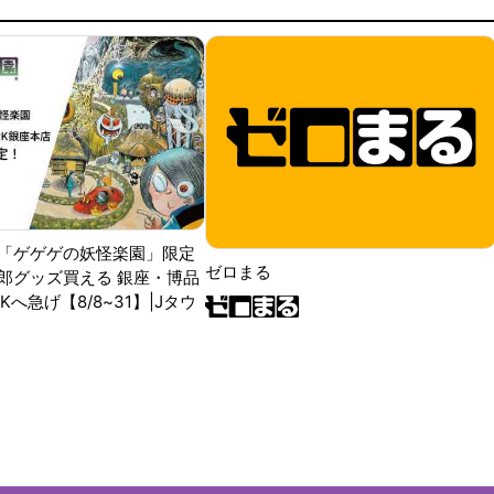
「ゲゲゲの妖怪楽園」限定
ゼロまる
郎グッズ買える 銀座・博品
RKへ急げ【8/8~31】|Jタウ