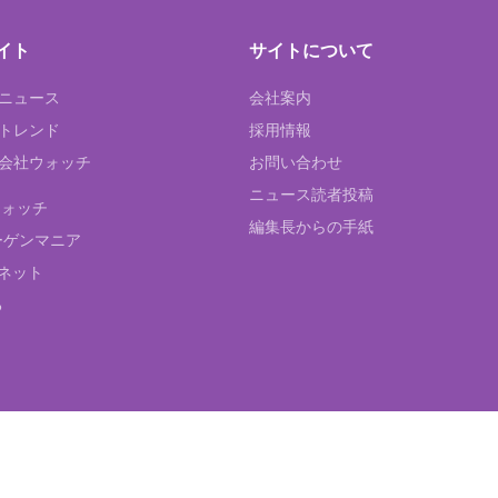
イト
サイトについて
Tニュース
会社案内
Tトレンド
採用情報
ST会社ウォッチ
お問い合わせ
ニュース読者投稿
ウォッチ
編集長からの手紙
ーゲンマニア
ネット
る