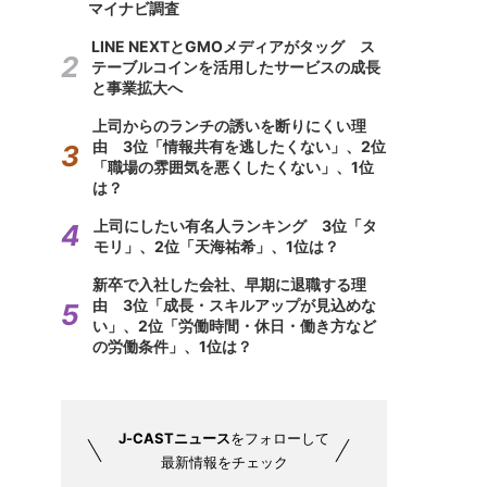
マイナビ調査
LINE NEXTとGMOメディアがタッグ ス
テーブルコインを活用したサービスの成長
と事業拡大へ
上司からのランチの誘いを断りにくい理
由 3位「情報共有を逃したくない」、2位
「職場の雰囲気を悪くしたくない」、1位
は？
上司にしたい有名人ランキング 3位「タ
モリ」、2位「天海祐希」、1位は？
新卒で入社した会社、早期に退職する理
由 3位「成長・スキルアップが見込めな
い」、2位「労働時間・休日・働き方など
の労働条件」、1位は？
J-CASTニュース
をフォローして
最新情報をチェック