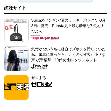
姉妹サイト
Suicaのペンギン"夏のラッキーバッグ"が8月
8日に発売。Pensta史上最も豪華な7点入り
だよ~。
気付かないうちに経血でズボンを汚していた
私。電車に乗ったら、近くの女性客が小さな
声で(千葉県・10代女性)|Jタウンネット
ゼロまる