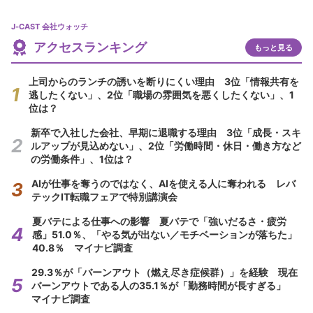
J-CAST 会社ウォッチ
アクセスランキング
もっと見る
上司からのランチの誘いを断りにくい理由 3位「情報共有を
逃したくない」、2位「職場の雰囲気を悪くしたくない」、1
位は？
新卒で入社した会社、早期に退職する理由 3位「成長・スキ
ルアップが見込めない」、2位「労働時間・休日・働き方など
の労働条件」、1位は？
AIが仕事を奪うのではなく、AIを使える人に奪われる レバ
テックIT転職フェアで特別講演会
夏バテによる仕事への影響 夏バテで「強いだるさ・疲労
感」51.0％、「やる気が出ない／モチベーションが落ちた」
40.8％ マイナビ調査
29.3％が「バーンアウト（燃え尽き症候群）」を経験 現在
バーンアウトである人の35.1％が「勤務時間が長すぎる」
マイナビ調査