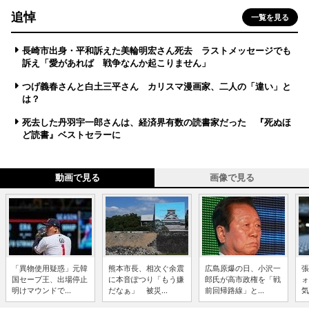
追悼
一覧を見る
長崎市出身・平和訴えた美輪明宏さん死去 ラストメッセージでも
訴え「愛があれば 戦争なんか起こりません」
つげ義春さんと白土三平さん カリスマ漫画家、二人の「違い」と
は？
死去した丹羽宇一郎さんは、経済界有数の読書家だった 『死ぬほ
ど読書』ベストセラーに
動画で見る
画像で見る
「異物使用疑惑」元韓
熊本市長、相次ぐ余震
広島原爆の日、小沢一
張
国セーブ王、出場停止
に本音ぽつり「もう嫌
郎氏が高市政権を「戦
ォ
明けマウンドで...
だなぁ」 被災...
前回帰路線」と...
気