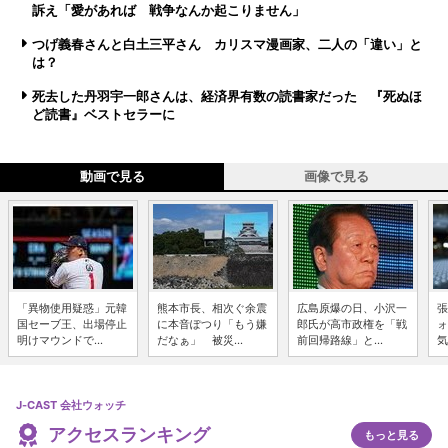
訴え「愛があれば 戦争なんか起こりません」
つげ義春さんと白土三平さん カリスマ漫画家、二人の「違い」と
は？
死去した丹羽宇一郎さんは、経済界有数の読書家だった 『死ぬほ
ど読書』ベストセラーに
動画で見る
画像で見る
「異物使用疑惑」元韓
熊本市長、相次ぐ余震
広島原爆の日、小沢一
張
国セーブ王、出場停止
に本音ぽつり「もう嫌
郎氏が高市政権を「戦
ォ
明けマウンドで...
だなぁ」 被災...
前回帰路線」と...
気
J-CAST 会社ウォッチ
アクセスランキング
もっと見る