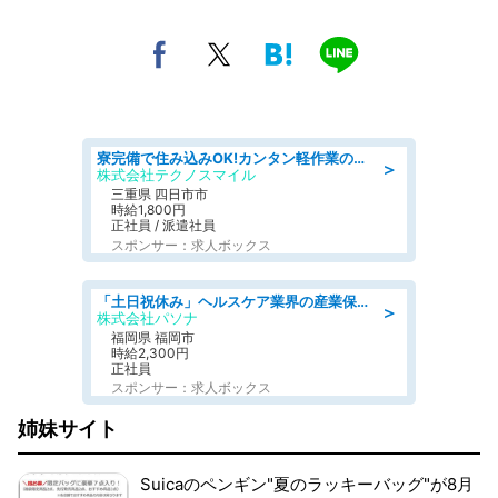
寮完備で住み込みOK!カンタン軽作業のお仕事 denso aichi
＞
株式会社テクノスマイル
三重県 四日市市
時給1,800円
正社員 / 派遣社員
スポンサー：求人ボックス
「土日祝休み」ヘルスケア業界の産業保健師/高時給/未経験OK/要資格:保健師、正看護師
＞
株式会社パソナ
福岡県 福岡市
時給2,300円
正社員
スポンサー：求人ボックス
姉妹サイト
Suicaのペンギン"夏のラッキーバッグ"が8月