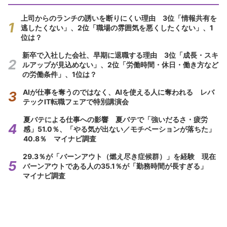
上司からのランチの誘いを断りにくい理由 3位「情報共有を
逃したくない」、2位「職場の雰囲気を悪くしたくない」、1
位は？
新卒で入社した会社、早期に退職する理由 3位「成長・スキ
ルアップが見込めない」、2位「労働時間・休日・働き方など
の労働条件」、1位は？
AIが仕事を奪うのではなく、AIを使える人に奪われる レバ
テックIT転職フェアで特別講演会
夏バテによる仕事への影響 夏バテで「強いだるさ・疲労
感」51.0％、「やる気が出ない／モチベーションが落ちた」
40.8％ マイナビ調査
29.3％が「バーンアウト（燃え尽き症候群）」を経験 現在
バーンアウトである人の35.1％が「勤務時間が長すぎる」
マイナビ調査