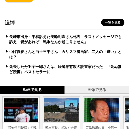
追悼
一覧を見る
長崎市出身・平和訴えた美輪明宏さん死去 ラストメッセージでも
訴え「愛があれば 戦争なんか起こりません」
つげ義春さんと白土三平さん カリスマ漫画家、二人の「違い」と
は？
死去した丹羽宇一郎さんは、経済界有数の読書家だった 『死ぬほ
ど読書』ベストセラーに
動画で見る
画像で見る
「異物使用疑惑」元韓
熊本市長、相次ぐ余震
広島原爆の日、小沢一
張