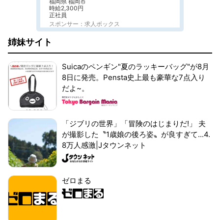
福岡県 福岡市
時給2,300円
正社員
スポンサー：求人ボックス
姉妹サイト
Suicaのペンギン"夏のラッキーバッグ"が8月
8日に発売。Pensta史上最も豪華な7点入り
だよ~。
「ジブリの世界」「冒険のはじまりだ!」 夫
が撮影した〝1歳娘の後ろ姿〟が良すぎて...4.
8万人感激|Jタウンネット
ゼロまる