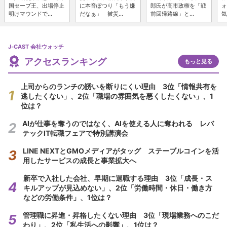
国セーブ王、出場停止
に本音ぽつり「もう嫌
郎氏が高市政権を「戦
ォ
明けマウンドで...
だなぁ」 被災...
前回帰路線」と...
気
J-CAST 会社ウォッチ
アクセスランキング
もっと見る
上司からのランチの誘いを断りにくい理由 3位「情報共有を
逃したくない」、2位「職場の雰囲気を悪くしたくない」、1
位は？
AIが仕事を奪うのではなく、AIを使える人に奪われる レバ
テックIT転職フェアで特別講演会
LINE NEXTとGMOメディアがタッグ ステーブルコインを活
用したサービスの成長と事業拡大へ
新卒で入社した会社、早期に退職する理由 3位「成長・ス
キルアップが見込めない」、2位「労働時間・休日・働き方
などの労働条件」、1位は？
管理職に昇進・昇格したくない理由 3位「現場業務へのこだ
わり」、2位「私生活への影響」、1位は？