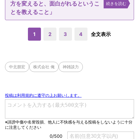
方を変えると、面白がれるというこ
続きを読む
とを教えること」
1
2
3
4
全文表示
中北朋宏
株式会社 俺
神雑談力