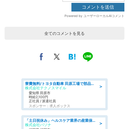
全てのコメントを見る
寮費無料/トヨタ自動車 田原工場で部品の組立製造/tutumi
＞
株式会社テクノスマイル
愛知県 田原市
時給2,100円
正社員 / 派遣社員
スポンサー：求人ボックス
「土日祝休み」ヘルスケア業界の産業保健師/高時給/未経験OK/要資格:保健師、正看護師
＞
株式会社パソナ