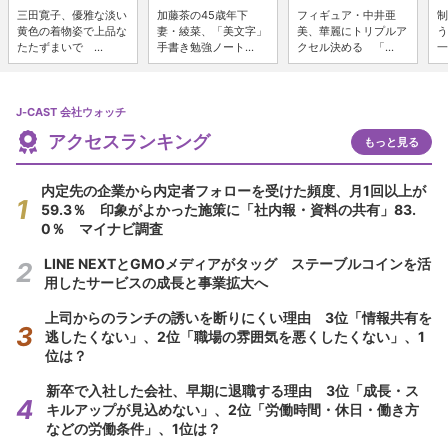
三田寛子、優雅な淡い
加藤茶の45歳年下
フィギュア・中井亜
制
黄色の着物姿で上品な
妻・綾菜、「美文字」
美、華麗にトリプルア
う
たたずまいで ...
手書き勉強ノート...
クセル決める 「...
一
J-CAST 会社ウォッチ
アクセスランキング
もっと見る
内定先の企業から内定者フォローを受けた頻度、月1回以上が
59.3％ 印象がよかった施策に「社内報・資料の共有」83.
0％ マイナビ調査
LINE NEXTとGMOメディアがタッグ ステーブルコインを活
用したサービスの成長と事業拡大へ
上司からのランチの誘いを断りにくい理由 3位「情報共有を
逃したくない」、2位「職場の雰囲気を悪くしたくない」、1
位は？
新卒で入社した会社、早期に退職する理由 3位「成長・ス
キルアップが見込めない」、2位「労働時間・休日・働き方
などの労働条件」、1位は？