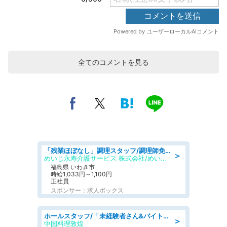
全てのコメントを見る
「残業ほぼなし」調理スタッフ/調理師免許必須/正職員/日勤のみ/住宅型有料老人ホーム
＞
めいじ永寿介護サービス 株式会社/めいじ永寿介護サービスセンター
福島県 いわき市
時給1,033円～1,100円
正社員
スポンサー：求人ボックス
ホールスタッフ/「未経験者さん&バイトデビューも大歓迎」残業ほぼなし×1日3時間〜勤務OK!フォロー体制も充実/広島県/広島市南区
＞
中国料理敦煌