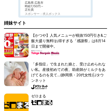
広島県 広島市
時給1,150円～
正社員
スポンサー：求人ボックス
姉妹サイト
【かつや】人気メニューが税抜150円引き&ご
飯大盛り無料!お得すぎる「感謝祭」は8月14
日まで開催中。
「多指症」で生まれた娘と、受け止められな
い私。産後初めての夜、助産師がミルクをあ
げてるのを見て...(静岡県・20代女性)|Jタウ
ンネット
ゼロまる