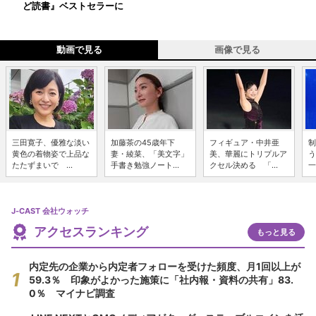
ど読書』ベストセラーに
動画で見る
画像で見る
三田寛子、優雅な淡い
加藤茶の45歳年下
フィギュア・中井亜
制
黄色の着物姿で上品な
妻・綾菜、「美文字」
美、華麗にトリプルア
う
たたずまいで ...
手書き勉強ノート...
クセル決める 「...
一
J-CAST 会社ウォッチ
アクセスランキング
もっと見る
内定先の企業から内定者フォローを受けた頻度、月1回以上が
59.3％ 印象がよかった施策に「社内報・資料の共有」83.
0％ マイナビ調査