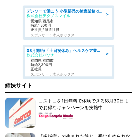
デンソーで働こう!小型部品の検査業務 denso aichi
＞
株式会社テクノスマイル
愛知県 西尾市
時給1,800円
正社員 / 派遣社員
スポンサー：求人ボックス
08月開始/「土日祝休み」ヘルスケア業界の産業保健師/高時給/未経験OK/要資格:保健師、正看護師
＞
株式会社パソナ
福岡県 福岡市
時給2,300円
正社員
スポンサー：求人ボックス
姉妹サイト
コストコを1日無料で体験できる!8月30日ま
でお得なキャンペーンを実施中
「多指症」で生まれた娘と、受け止められな