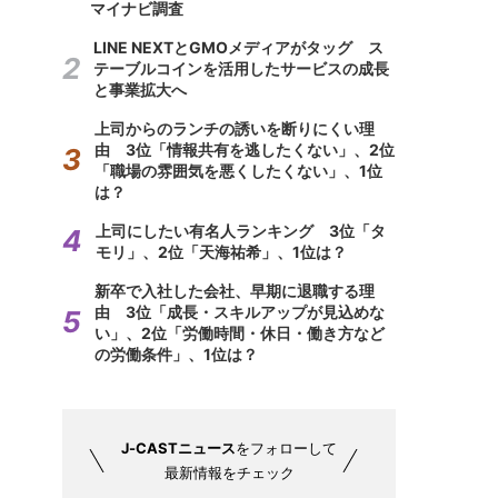
マイナビ調査
LINE NEXTとGMOメディアがタッグ ス
テーブルコインを活用したサービスの成長
と事業拡大へ
上司からのランチの誘いを断りにくい理
由 3位「情報共有を逃したくない」、2位
「職場の雰囲気を悪くしたくない」、1位
は？
上司にしたい有名人ランキング 3位「タ
モリ」、2位「天海祐希」、1位は？
新卒で入社した会社、早期に退職する理
由 3位「成長・スキルアップが見込めな
い」、2位「労働時間・休日・働き方など
の労働条件」、1位は？
J-CASTニュース
をフォローして
最新情報をチェック