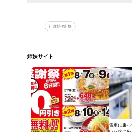
荏原製作所株
姉妹サイト
電車に乗っ
いた席に座