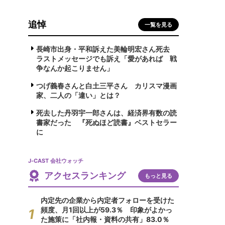
追悼
一覧を見る
長崎市出身・平和訴えた美輪明宏さん死去
ラストメッセージでも訴え「愛があれば 戦
争なんか起こりません」
つげ義春さんと白土三平さん カリスマ漫画
家、二人の「違い」とは？
死去した丹羽宇一郎さんは、経済界有数の読
書家だった 『死ぬほど読書』ベストセラー
に
J-CAST 会社ウォッチ
アクセスランキング
もっと見る
内定先の企業から内定者フォローを受けた
頻度、月1回以上が59.3％ 印象がよかっ
た施策に「社内報・資料の共有」83.0％