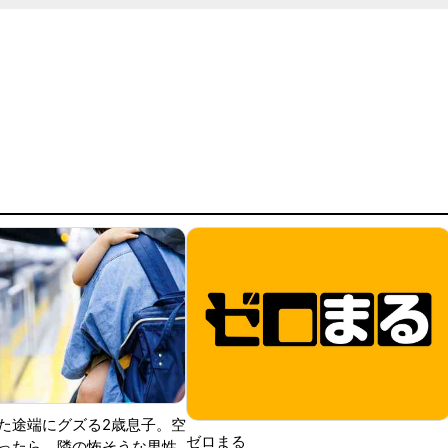
た途端にグズる2歳息子。空
ゼロまる
ったら、隣の怖そうな男性