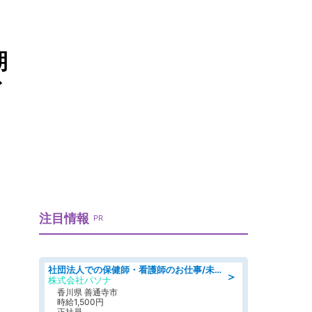
期
げ
注目情報
PR
社団法人での保健師・看護師のお仕事/未経験OK/要資格:普通免許、保健師、正看護師
＞
株式会社パソナ
香川県 善通寺市
時給1,500円
正社員