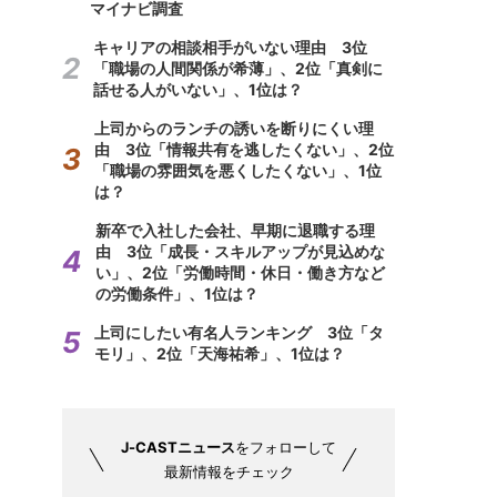
マイナビ調査
キャリアの相談相手がいない理由 3位
「職場の人間関係が希薄」、2位「真剣に
話せる人がいない」、1位は？
上司からのランチの誘いを断りにくい理
由 3位「情報共有を逃したくない」、2位
「職場の雰囲気を悪くしたくない」、1位
は？
新卒で入社した会社、早期に退職する理
由 3位「成長・スキルアップが見込めな
い」、2位「労働時間・休日・働き方など
の労働条件」、1位は？
上司にしたい有名人ランキング 3位「タ
モリ」、2位「天海祐希」、1位は？
J-CASTニュース
をフォローして
最新情報をチェック