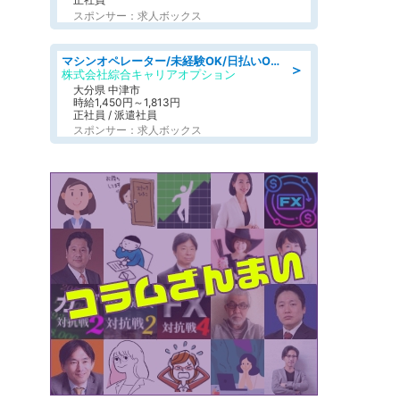
スポンサー：求人ボックス
マシンオペレーター/未経験OK/日払いOK/寮費無料/交替制/20・30・40代活躍中
＞
株式会社綜合キャリアオプション
大分県 中津市
時給1,450円～1,813円
正社員 / 派遣社員
スポンサー：求人ボックス