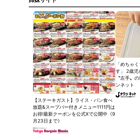
「めちゃく
す」 2歳児
〝左手〟の
ンネット
【ステーキガスト】ライス・パン食べ
放題&スープバー付きメニュー1111円は
お得!最新クーポンを公式Xで公開中《9
月23日まで》