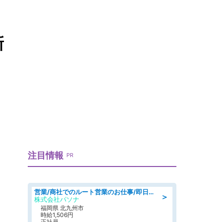
新
注目情報
PR
営業/商社でのルート営業のお仕事/即日勤務可/車通勤可/営業
＞
株式会社パソナ
福岡県 北九州市
時給1,506円
正社員