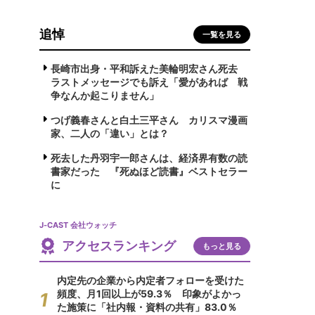
追悼
一覧を見る
長崎市出身・平和訴えた美輪明宏さん死去
ラストメッセージでも訴え「愛があれば 戦
争なんか起こりません」
つげ義春さんと白土三平さん カリスマ漫画
家、二人の「違い」とは？
死去した丹羽宇一郎さんは、経済界有数の読
書家だった 『死ぬほど読書』ベストセラー
に
J-CAST 会社ウォッチ
アクセスランキング
もっと見る
内定先の企業から内定者フォローを受けた
頻度、月1回以上が59.3％ 印象がよかっ
た施策に「社内報・資料の共有」83.0％