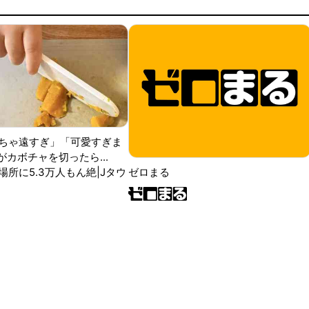
ちゃ遠すぎ」「可愛すぎま
がカボチャを切ったら...
場所に5.3万人もん絶|Jタウ
ゼロまる