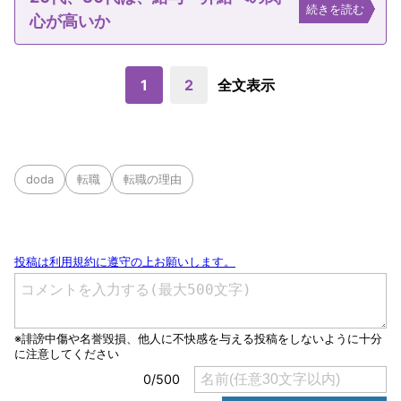
続きを読む
心が高いか
1
2
全文表示
doda
転職
転職の理由