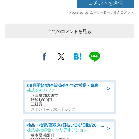
全てのコメントを見る
09月開始/総合設備会社での営業・事務のお仕事/車通勤可/賞与あり/営業/営業事務
＞
株式会社パソナ
兵庫県 加古川市
時給1,800円
正社員
スポンサー：求人ボックス
検品・検査/高収入/日払いOK/日勤/20・30・40代活躍中/製造 工場
＞
株式会社綜合キャリアオプション
熊本県 菊陽町