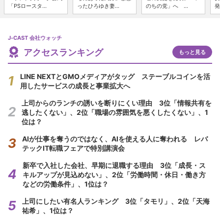
「PSロースタ...
ったひろゆき妻...
のちの党」へ ...
発
J-CAST 会社ウォッチ
アクセスランキング
もっと見る
LINE NEXTとGMOメディアがタッグ ステーブルコインを活
用したサービスの成長と事業拡大へ
上司からのランチの誘いを断りにくい理由 3位「情報共有を
逃したくない」、2位「職場の雰囲気を悪くしたくない」、1
位は？
AIが仕事を奪うのではなく、AIを使える人に奪われる レバ
テックIT転職フェアで特別講演会
新卒で入社した会社、早期に退職する理由 3位「成長・ス
キルアップが見込めない」、2位「労働時間・休日・働き方
などの労働条件」、1位は？
上司にしたい有名人ランキング 3位「タモリ」、2位「天海
祐希」、1位は？