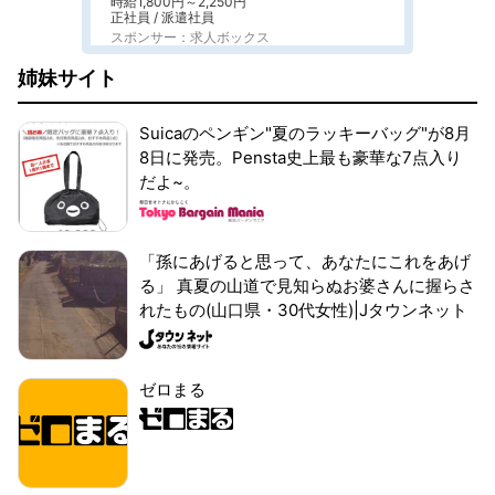
時給1,800円～2,250円
正社員 / 派遣社員
スポンサー：求人ボックス
姉妹サイト
Suicaのペンギン"夏のラッキーバッグ"が8月
8日に発売。Pensta史上最も豪華な7点入り
だよ~。
「孫にあげると思って、あなたにこれをあげ
る」 真夏の山道で見知らぬお婆さんに握らさ
れたもの(山口県・30代女性)|Jタウンネット
ゼロまる