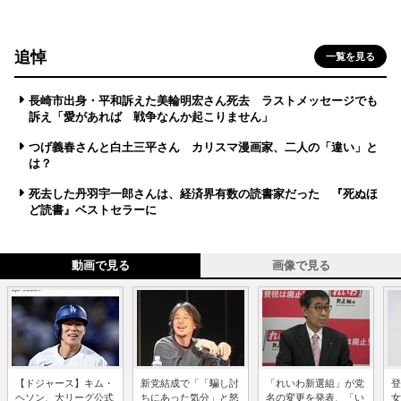
追悼
一覧を見る
長崎市出身・平和訴えた美輪明宏さん死去 ラストメッセージでも
訴え「愛があれば 戦争なんか起こりません」
つげ義春さんと白土三平さん カリスマ漫画家、二人の「違い」と
は？
死去した丹羽宇一郎さんは、経済界有数の読書家だった 『死ぬほ
ど読書』ベストセラーに
動画で見る
画像で見る
【ドジャース】キム・
新党結成で「「騙し討
「れいわ新選組」が党
登
ヘソン、大リーグ公式
ちにあった気分」と怒
名の変更を発表、「い
女