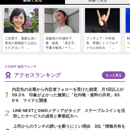
動画で見る
画像で見る
三田寛子、優雅な淡い
加藤茶の45歳年下
フィギュア・中井亜
制
黄色の着物姿で上品な
妻・綾菜、「美文字」
美、華麗にトリプルア
う
たたずまいで ...
手書き勉強ノート...
クセル決める 「...
一
J-CAST 会社ウォッチ
アクセスランキング
もっと見る
内定先の企業から内定者フォローを受けた頻度、月1回以上が
59.3％ 印象がよかった施策に「社内報・資料の共有」83.
0％ マイナビ調査
LINE NEXTとGMOメディアがタッグ ステーブルコインを活
用したサービスの成長と事業拡大へ
上司からのランチの誘いを断りにくい理由 3位「情報共有を