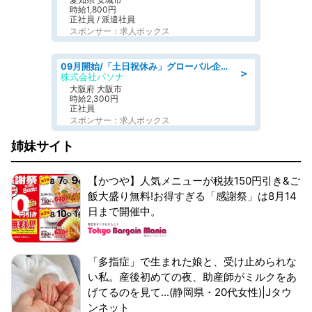
時給1,800円
正社員 / 派遣社員
スポンサー：求人ボックス
09月開始/「土日祝休み」グローバル企業での産業保健のお仕事/保健師/高時給/残業なし/服装自由
＞
株式会社パソナ
大阪府 大阪市
時給2,300円
正社員
スポンサー：求人ボックス
姉妹サイト
【かつや】人気メニューが税抜150円引き&ご
飯大盛り無料!お得すぎる「感謝祭」は8月14
日まで開催中。
「多指症」で生まれた娘と、受け止められな
い私。産後初めての夜、助産師がミルクをあ
げてるのを見て...(静岡県・20代女性)|Jタウ
ンネット