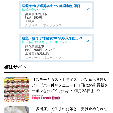
経理/飲食店運営会社での経理事務/即日勤務可/車通勤可/経理/一般事務
＞
株式会社パソナ
兵庫県 加古川市
時給1,550円
正社員
スポンサー：求人ボックス
組立・組付け/未経験OK/高収入/日払いOK/寮費無料/交替制
＞
株式会社綜合キャリアオプション
静岡県 富士市
時給1,700円～2,125円
正社員 / 派遣社員
スポンサー：求人ボックス
姉妹サイト
【ステーキガスト】ライス・パン食べ放題&
スープバー付きメニュー1111円はお得!最新ク
ーポンを公式Xで公開中《9月23日まで》
「多指症」で生まれた娘と、受け止められな