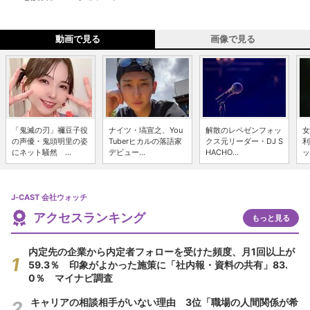
動画で見る
画像で見る
「鬼滅の刃」禰豆子役
ナイツ・塙宣之、You
解散のレペゼンフォッ
女
の声優・鬼頭明里の姿
Tuberヒカルの落語家
クス元リーダー・DJ S
利
にネット騒然 ...
デビュー...
HACHO...
ッ
J-CAST 会社ウォッチ
アクセスランキング
もっと見る
内定先の企業から内定者フォローを受けた頻度、月1回以上が
59.3％ 印象がよかった施策に「社内報・資料の共有」83.
0％ マイナビ調査
キャリアの相談相手がいない理由 3位「職場の人間関係が希