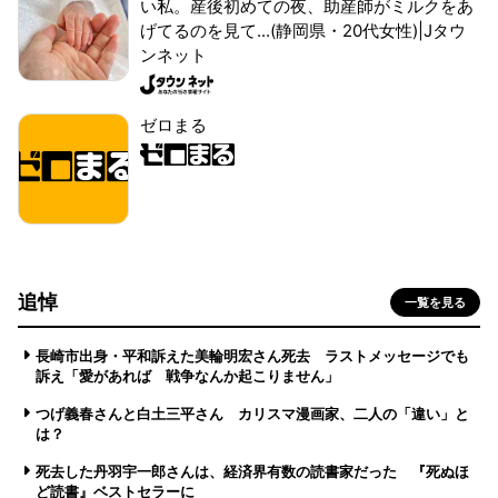
い私。産後初めての夜、助産師がミルクをあ
げてるのを見て...(静岡県・20代女性)|Jタウ
ンネット
ゼロまる
追悼
一覧を見る
長崎市出身・平和訴えた美輪明宏さん死去 ラストメッセージでも
訴え「愛があれば 戦争なんか起こりません」
つげ義春さんと白土三平さん カリスマ漫画家、二人の「違い」と
は？
死去した丹羽宇一郎さんは、経済界有数の読書家だった 『死ぬほ
ど読書』ベストセラーに