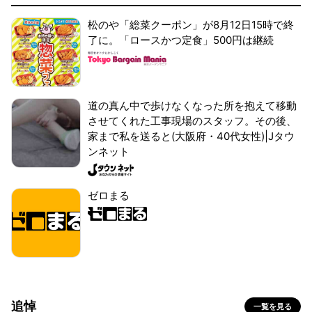
松のや「総菜クーポン」が8月12日15時で終
了に。「ロースかつ定食」500円は継続
道の真ん中で歩けなくなった所を抱えて移動
させてくれた工事現場のスタッフ。その後、
家まで私を送ると(大阪府・40代女性)|Jタウ
ンネット
ゼロまる
追悼
一覧を見る