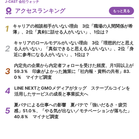
J-CAST 会社ウォッチ
アクセスランキング
もっと見る
キャリアの相談相手がいない理由 3位「職場の人間関係が希
薄」、2位「真剣に話せる人がいない」、1位は？
キャリアのロールモデルがいない理由 3位「理想的だと思え
る人がいない」「真似できると思える人がいない」、2位「身
近に参考になる人がいない」、1位は？
内定先の企業から内定者フォローを受けた頻度、月1回以上が
59.3％ 印象がよかった施策に「社内報・資料の共有」83.
0％ マイナビ調査
LINE NEXTとGMOメディアがタッグ ステーブルコインを
活用したサービスの成長と事業拡大へ
夏バテによる仕事への影響 夏バテで「強いだるさ・疲労
感」51.0％、「やる気が出ない／モチベーションが落ちた」
40.8％ マイナビ調査