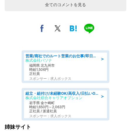
全てのコメントを見る
営業/商社でのルート営業のお仕事/即日勤務可/車通勤可/営業
＞
株式会社パソナ
福岡県 北九州市
時給1,506円
正社員
スポンサー：求人ボックス
組立・組付け/未経験OK/高収入/日払いOK/交替制/20・30・40代活躍中
＞
株式会社綜合キャリアオプション
岩手県 金ケ崎町
時給1,650円～2,063円
正社員 / 派遣社員
スポンサー：求人ボックス
姉妹サイト