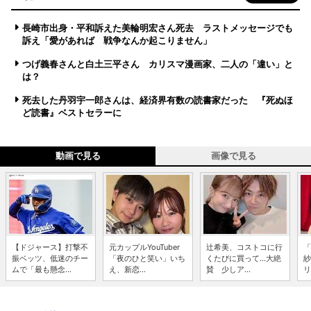
長崎市出身・平和訴えた美輪明宏さん死去 ラストメッセージでも
訴え「愛があれば 戦争なんか起こりません」
つげ義春さんと白土三平さん カリスマ漫画家、二人の「違い」と
は？
死去した丹羽宇一郎さんは、経済界有数の読書家だった 『死ぬほ
ど読書』ベストセラーに
動画で見る
画像で見る
【ドジャース】打撃不
元カップルYouTuber
辻希美、コストコに行
「
振ベッツ、低迷のチー
「夜のひと笑い」いち
くたびに買って...大絶
紗
ムで「最も懸念...
え、新恋...
賛 少しア...
リ