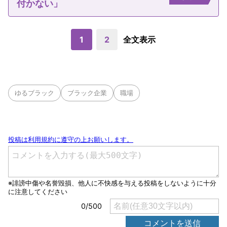
付かない」
1
2
全文表示
ゆるブラック
ブラック企業
職場