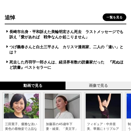
追悼
一覧を見る
長崎市出身・平和訴えた美輪明宏さん死去 ラストメッセージでも
訴え「愛があれば 戦争なんか起こりません」
つげ義春さんと白土三平さん カリスマ漫画家、二人の「違い」と
は？
死去した丹羽宇一郎さんは、経済界有数の読書家だった 『死ぬほ
ど読書』ベストセラーに
動画で見る
画像で見る
三田寛子、優雅な淡い
加藤茶の45歳年下
フィギュア・中井亜
制
黄色の着物姿で上品な
妻・綾菜、「美文字」
美、華麗にトリプルア
う