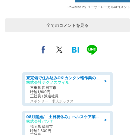
全てのコメントを見る
寮完備で住み込みOK!カンタン軽作業のお仕事 denso aichi
＞
株式会社テクノスマイル
三重県 四日市市
時給1,800円
正社員 / 派遣社員
スポンサー：求人ボックス
08月開始/「土日祝休み」ヘルスケア業界の産業保健師/高時給/未経験OK/要資格:保健師、正看護師
＞
株式会社パソナ
福岡県 福岡市
時給2,300円
正社員