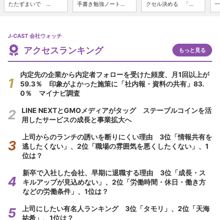
たたずまいで ...
手書き勉強ノート...
クセル決める 「...
一
J-CAST 会社ウォッチ
アクセスランキング
もっと見る
内定先の企業から内定者フォローを受けた頻度、月1回以上が
59.3％ 印象がよかった施策に「社内報・資料の共有」83.
0％ マイナビ調査
LINE NEXTとGMOメディアがタッグ ステーブルコインを活
用したサービスの成長と事業拡大へ
上司からのランチの誘いを断りにくい理由 3位「情報共有を
逃したくない」、2位「職場の雰囲気を悪くしたくない」、1
位は？
新卒で入社した会社、早期に退職する理由 3位「成長・ス
キルアップが見込めない」、2位「労働時間・休日・働き方
などの労働条件」、1位は？
上司にしたい有名人ランキング 3位「タモリ」、2位「天海
祐希」、1位は？