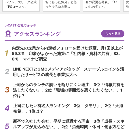
ヘソン、大リーグ公式
ちにあった気分」と怒
名の変更を発表、「い
女
「PSロースタ...
ったひろゆき妻...
のちの党」へ ...
発
J-CAST 会社ウォッチ
アクセスランキング
もっと見る
内定先の企業から内定者フォローを受けた頻度、月1回以上が
59.3％ 印象がよかった施策に「社内報・資料の共有」83.
0％ マイナビ調査
LINE NEXTとGMOメディアがタッグ ステーブルコインを活
用したサービスの成長と事業拡大へ
上司からのランチの誘いを断りにくい理由 3位「情報共有を
逃したくない」、2位「職場の雰囲気を悪くしたくない」、1
位は？
上司にしたい有名人ランキング 3位「タモリ」、2位「天海
祐希」、1位は？
新卒で入社した会社、早期に退職する理由 3位「成長・スキ
ルアップが見込めない」、2位「労働時間・休日・働き方など