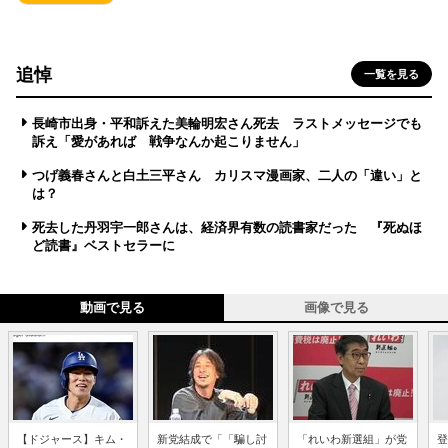
追悼
一覧を見る
長崎市出身・平和訴えた美輪明宏さん死去 ラストメッセージでも
訴え「愛があれば 戦争なんか起こりません」
つげ義春さんと白土三平さん カリスマ漫画家、二人の「違い」と
は？
死去した丹羽宇一郎さんは、経済界有数の読書家だった 『死ぬほ
ど読書』ベストセラーに
動画で見る
画像で見る
【ドジャース】キム・
新党結成で「「騙し討
「れいわ新選組」が党
登