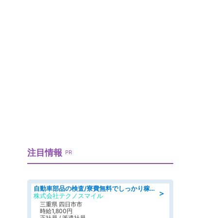
注目情報
PR
自動車部品の検査/寮費無料でしっかり稼げる denso aichi
＞
株式会社テクノスマイル
三重県 四日市市
時給1,800円
正社員 / 派遣社員