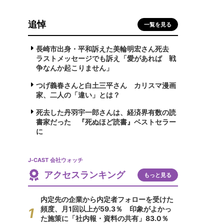
追悼
一覧を見る
長崎市出身・平和訴えた美輪明宏さん死去
ラストメッセージでも訴え「愛があれば 戦
争なんか起こりません」
つげ義春さんと白土三平さん カリスマ漫画
家、二人の「違い」とは？
死去した丹羽宇一郎さんは、経済界有数の読
書家だった 『死ぬほど読書』ベストセラー
に
J-CAST 会社ウォッチ
アクセスランキング
もっと見る
内定先の企業から内定者フォローを受けた
頻度、月1回以上が59.3％ 印象がよかっ
た施策に「社内報・資料の共有」83.0％