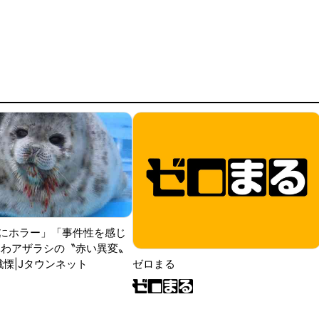
にホラー」「事件性を感じ
ふわアザラシの〝赤い異変〟
戦慄|Jタウンネット
ゼロまる