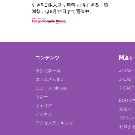
引き&ご飯大盛り無料!お得すぎる「感
謝祭」は8月14日まで開催中。
コンテンツ
関連サ
最新記事一覧
J-CAS
コラムざんまい
J-CAS
ニュース pickup
J-CA
マネー
BOOK
キャリア
東京バ
ビジネス
Jタウン
アクセスランキング
ゼロま