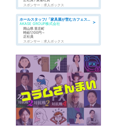
スポンサー：求人ボックス
ホールスタッフ/「家具屋が営むカフェスタッフ!」週2日～OK!嬉しいまかない付き/岡山県/浅口郡里庄町
＞
AKASE GROUP株式会社
岡山県 里庄町
時給1,100円～
正社員
スポンサー：求人ボックス