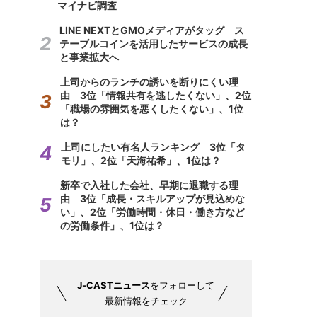
マイナビ調査
LINE NEXTとGMOメディアがタッグ ス
テーブルコインを活用したサービスの成長
と事業拡大へ
上司からのランチの誘いを断りにくい理
由 3位「情報共有を逃したくない」、2位
「職場の雰囲気を悪くしたくない」、1位
は？
上司にしたい有名人ランキング 3位「タ
モリ」、2位「天海祐希」、1位は？
新卒で入社した会社、早期に退職する理
由 3位「成長・スキルアップが見込めな
い」、2位「労働時間・休日・働き方など
の労働条件」、1位は？
J-CASTニュース
をフォローして
最新情報をチェック