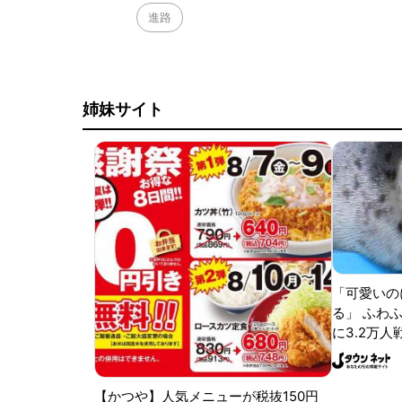
進路
姉妹サイト
「可愛いの
る」 ふわ
に3.2万人
【かつや】人気メニューが税抜150円