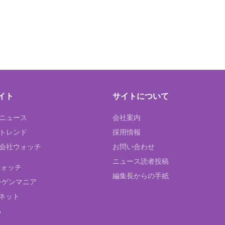
イト
サイトについて
Tニュース
会社案内
Tトレンド
採用情報
ST会社ウォッチ
お問い合わせ
ニュース読者投稿
ウォッチ
編集長からの手紙
ーゲンマニア
ネット
る