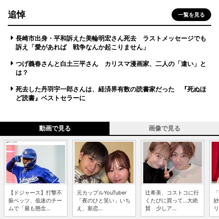
追悼
一覧を見る
長崎市出身・平和訴えた美輪明宏さん死去 ラストメッセージでも
訴え「愛があれば 戦争なんか起こりません」
つげ義春さんと白土三平さん カリスマ漫画家、二人の「違い」と
は？
死去した丹羽宇一郎さんは、経済界有数の読書家だった 『死ぬほ
ど読書』ベストセラーに
動画で見る
画像で見る
【ドジャース】打撃不
元カップルYouTuber
辻希美、コストコに行
「
振ベッツ、低迷のチー
「夜のひと笑い」いち
くたびに買って...大絶
紗
ムで「最も懸念...
え、新恋...
賛 少しア...
リ