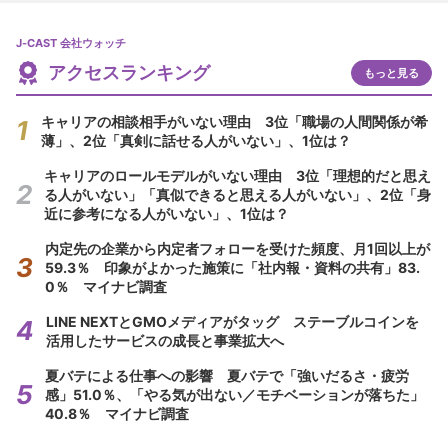
J-CAST 会社ウォッチ
アクセスランキング
もっと見る
キャリアの相談相手がいない理由 3位「職場の人間関係が希
薄」、2位「真剣に話せる人がいない」、1位は？
キャリアのロールモデルがいない理由 3位「理想的だと思え
る人がいない」「真似できると思える人がいない」、2位「身
近に参考になる人がいない」、1位は？
内定先の企業から内定者フォローを受けた頻度、月1回以上が
59.3％ 印象がよかった施策に「社内報・資料の共有」83.
0％ マイナビ調査
LINE NEXTとGMOメディアがタッグ ステーブルコインを
活用したサービスの成長と事業拡大へ
夏バテによる仕事への影響 夏バテで「強いだるさ・疲労
感」51.0％、「やる気が出ない／モチベーションが落ちた」
40.8％ マイナビ調査