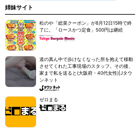
姉妹サイト
松のや「総菜クーポン」が8月12日15時で終
了に。「ロースかつ定食」500円は継続
道の真ん中で歩けなくなった所を抱えて移動
させてくれた工事現場のスタッフ。その後、
家まで私を送ると(大阪府・40代女性)|Jタウ
ンネット
ゼロまる