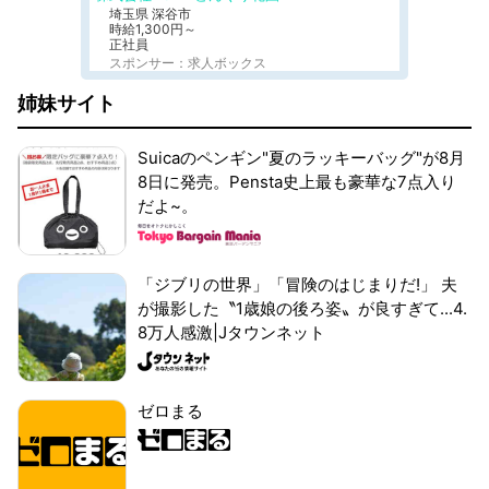
埼玉県 深谷市
時給1,300円～
正社員
スポンサー：求人ボックス
姉妹サイト
Suicaのペンギン"夏のラッキーバッグ"が8月
8日に発売。Pensta史上最も豪華な7点入り
だよ~。
「ジブリの世界」「冒険のはじまりだ!」 夫
が撮影した〝1歳娘の後ろ姿〟が良すぎて...4.
8万人感激|Jタウンネット
ゼロまる