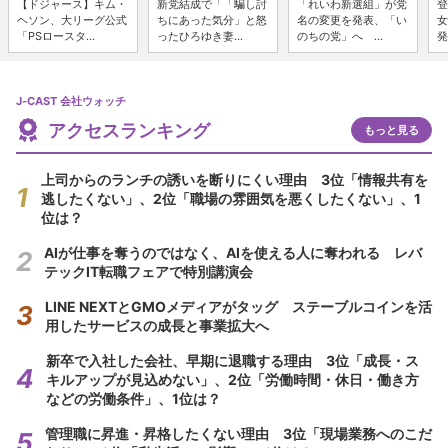
【ドジャース】キム・
新党結成で「「騙し討
「れいわ新選組」が党
登
ヘソン、大リーグ公式
ちにあった気分」と怒
名の変更を発表、「い
女
「PSロースタ...
ったひろゆき妻...
のちの党」へ ...
発
J-CAST 会社ウォッチ
アクセスランキング
もっと見る
上司からのランチの誘いを断りにくい理由 3位「情報共有を
逃したくない」、2位「職場の雰囲気を悪くしたくない」、1
位は？
AIが仕事を奪うのではなく、AIを使える人に奪われる レバ
テックIT転職フェアで特別講演会
LINE NEXTとGMOメディアがタッグ ステーブルコインを活
用したサービスの成長と事業拡大へ
新卒で入社した会社、早期に退職する理由 3位「成長・ス
キルアップが見込めない」、2位「労働時間・休日・働き方
などの労働条件」、1位は？
管理職に昇進・昇格したくない理由 3位「現場業務へのこだ