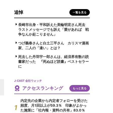
追悼
一覧を見る
長崎市出身・平和訴えた美輪明宏さん死去
ラストメッセージでも訴え「愛があれば 戦
争なんか起こりません」
つげ義春さんと白土三平さん カリスマ漫画
家、二人の「違い」とは？
死去した丹羽宇一郎さんは、経済界有数の読
書家だった 『死ぬほど読書』ベストセラー
に
J-CAST 会社ウォッチ
アクセスランキング
もっと見る
内定先の企業から内定者フォローを受けた
頻度、月1回以上が59.3％ 印象がよかっ
た施策に「社内報・資料の共有」83.0％