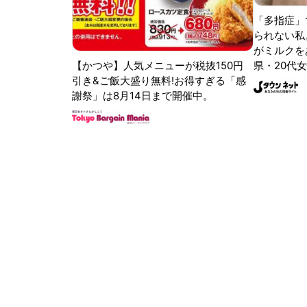
「多指症」
られない私
がミルクをあ
【かつや】人気メニューが税抜150円
県・20代女
引き&ご飯大盛り無料!お得すぎる「感
謝祭」は8月14日まで開催中。