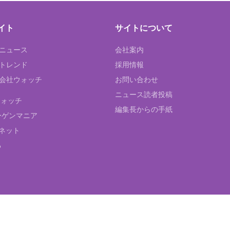
イト
サイトについて
Tニュース
会社案内
Tトレンド
採用情報
ST会社ウォッチ
お問い合わせ
ニュース読者投稿
ウォッチ
編集長からの手紙
ーゲンマニア
ネット
る