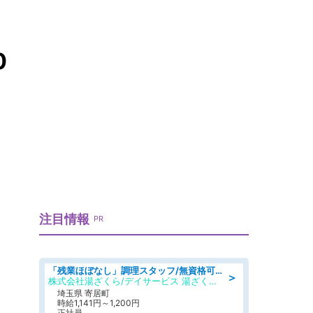
0
」
注目情報
PR
「残業ほぼなし」調理スタッフ/無資格可/正職員/日勤のみ/デイサービス/社会保障完備
＞
株式会社湯ざくら/デイサービス 湯ざくらケアリゾート
埼玉県 寄居町
時給1,141円～1,200円
正社員