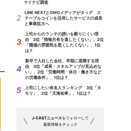
マイナビ調査
LINE NEXTとGMOメディアがタッグ ス
テーブルコインを活用したサービスの成長
と事業拡大へ
上司からのランチの誘いを断りにくい理
由 3位「情報共有を逃したくない」、2位
「職場の雰囲気を悪くしたくない」、1位
は？
新卒で入社した会社、早期に退職する理
由 3位「成長・スキルアップが見込めな
い」、2位「労働時間・休日・働き方など
の労働条件」、1位は？
上司にしたい有名人ランキング 3位「タ
モリ」、2位「天海祐希」、1位は？
J-CASTニュース
をフォローして
最新情報をチェック