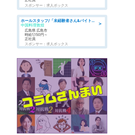
スポンサー：求人ボックス
ホールスタッフ/「未経験者さん&バイトデビューも大歓迎」残業ほぼなし×1日3時間〜勤務OK!フォロー体制も充実/広島県/広島市南区
＞
中国料理敦煌
広島県 広島市
時給1,150円～
正社員
スポンサー：求人ボックス